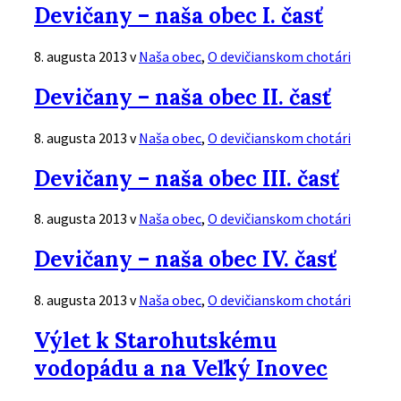
Devičany – naša obec I. časť
8. augusta 2013
v
Naša obec
,
O devičianskom chotári
Čítať
Devičany – naša obec II. časť
viac
8. augusta 2013
v
Naša obec
,
O devičianskom chotári
Čítať
Devičany – naša obec III. časť
viac
8. augusta 2013
v
Naša obec
,
O devičianskom chotári
Čítať
Devičany – naša obec IV. časť
viac
8. augusta 2013
v
Naša obec
,
O devičianskom chotári
Čítať
Výlet k Starohutskému
viac
vodopádu a na Veľký Inovec