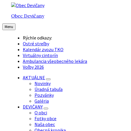
Preskočiť
Preskočiť
Preskočiť
na
na
na
Obec Devičany
obsah
hlavnú
pätičku
navigáciu
Menu
Rýchle odkazy:
Ostré streľby
Kalendár zvozu TKO
Virtuálny cintorín
Ambulancia všeobecného lekára
Voľby 2026
AKTUÁLNE
Novinky
Úradná tabuľa
Pozvánky
Galéria
DEVIČANY
O obci
Fotky obce
Naša obec
Obecná kronika