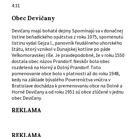
4:31
Obec Devičany
Devičany majú bohaté dejiny. Spomínajú sa v donačnej
listine beňadického opátstva z roku 1075, spomenutú
listinu vydal Gejza l., panovník feudálneho uhorského
štátu, ktorý vznikol v Dunajskej kotline po páde
Veľkomoravskej ríše. Je pravdepodobné, že v roku 1550
dostala obec názov Prandorf. Neskôr bola obec
rozdelená na Horný a Dolný Prandorf. Toto
pomenovanie obce bolo v platnosti až do roku 1948,
kedy na základe bývalého Povereníctva vnútra v
Bratislave dochádza k premenovaniu obce na Dolné a
Horné Devičany a od roku 1951 sú obce zlúčené v jednu
obec Devičany.
REKLAMA
REKLAMA