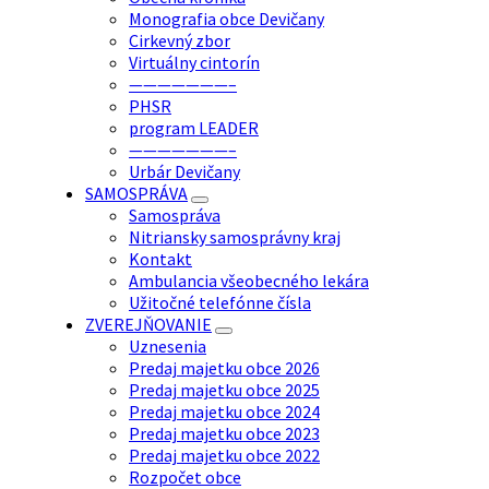
Monografia obce Devičany
Cirkevný zbor
Virtuálny cintorín
———————–
PHSR
program LEADER
———————–
Urbár Devičany
SAMOSPRÁVA
Samospráva
Nitriansky samosprávny kraj
Kontakt
Ambulancia všeobecného lekára
Užitočné telefónne čísla
ZVEREJŇOVANIE
Uznesenia
Predaj majetku obce 2026
Predaj majetku obce 2025
Predaj majetku obce 2024
Predaj majetku obce 2023
Predaj majetku obce 2022
Rozpočet obce