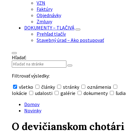
VZN
Faktúry
Objednávky
Zmluvy
DOKUMENTY – TLAČIVÁ
Prehľad tlačív
Stavebný úrad – Ako postupovať
Hľadať:
Filtrovať výsledky:
všetko
články
stránky
oznámenia
lokácie
udalosti
galérie
dokumenty
ľudia
Skryť
vyhľadávanie
Domov
Novinky
O devičianskom chotári