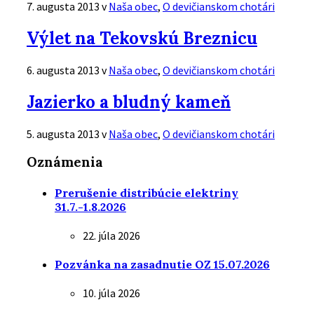
7. augusta 2013
v
Naša obec
,
O devičianskom chotári
Čítať
Výlet na Tekovskú Breznicu
viac
6. augusta 2013
v
Naša obec
,
O devičianskom chotári
Čítať
Jazierko a bludný kameň
viac
5. augusta 2013
v
Naša obec
,
O devičianskom chotári
Čítať
Oznámenia
viac
Prerušenie distribúcie elektriny
31.7.-1.8.2026
22. júla 2026
Pozvánka na zasadnutie OZ 15.07.2026
10. júla 2026