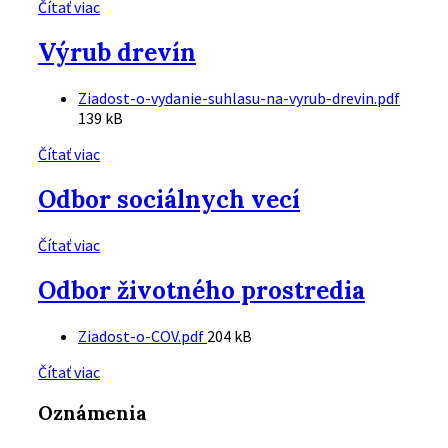
Čítať viac
Výrub drevín
Prílohy
Veľkosť
Ziadost-o-vydanie-suhlasu-na-vyrub-drevin.pdf
súboru
139 kB
Čítať viac
Odbor sociálnych vecí
Čítať viac
Odbor životného prostredia
Prílohy
Veľkosť
Ziadost-o-COV.pdf
204 kB
súboru:
Čítať viac
Oznámenia