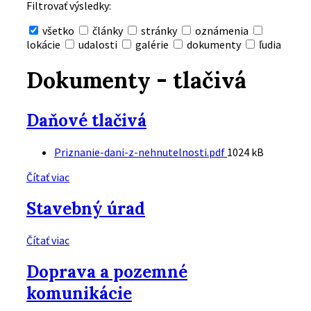
Filtrovať výsledky:
všetko
články
stránky
oznámenia
lokácie
udalosti
galérie
dokumenty
ľudia
Skryť
vyhľadávanie
Dokumenty - tlačivá
Daňové tlačivá
Prílohy
Veľkosť
Priznanie-dani-z-nehnutelnosti.pdf
1024 kB
súboru:
Čítať viac
Stavebný úrad
Čítať viac
Doprava a pozemné
komunikácie