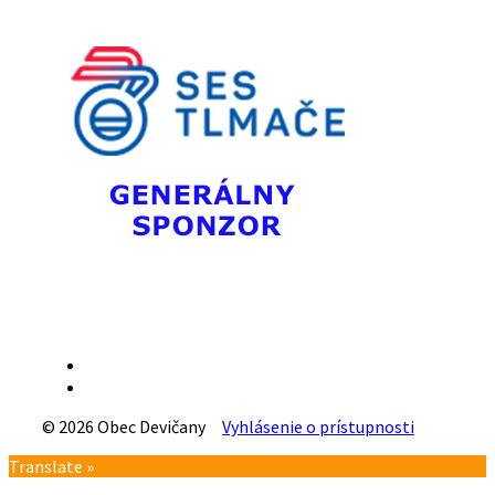
Email
Facebook
© 2026 Obec Devičany
Vyhlásenie o prístupnosti
Návrat
Translate »
na