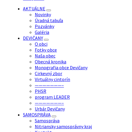
AKTUÁLNE
Novinky
Úradná tabuľa
Pozvánky
Galéria
DEVIČANY
O obci
Fotky obce
Naša obec
Obecná kronika
Monografia obce Devičany
Cirkevný zbor
Virtuálny cintorín
———————–
PHSR
program LEADER
———————–
Urbár Devičany
SAMOSPRÁVA
Samospráva
Nitriansky samosprávny kraj