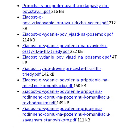
Prílohy
Porucha_s-urc.podm_.uved_.rozkopavky-do-
Veľkosť
pov.stavu_.pdf
216 kB
súboru:
Ziadost-o-
Veľkosť
pov_zriadovanie_oprava_udrzba_vedeni.pdf
212
súboru:
kB
Veľkosť
Ziadost-o-vydanie-pov_vjazd-na-pozemok.pdf
súboru:
214 kB
Ziadost-o-vydanie-povolenia-na-uzavierku-
Veľkosť
cesty-II.-a-III.-triedy.pdf
222 kB
súboru:
Veľkosť
Ziadost_vydanie_pov_vjazd_na_pozemok.pdf
47
súboru:
kB
Ziadost_vyrub-drevin-pri-ceste-II.-a-III.-
Veľkosť
triedy.pdf
142 kB
súboru:
Ziadost-o-vydanie-povolenia-pripojenia-na-
Veľkosť
miestnu-komunikaciu.pdf
150 kB
súboru:
Ziadost-o-vydanie-povolenia-pripojenia-
rodinneho-domu-na-pozemnu-komunikaciu-
Veľkosť
rozhodnutim.pdf
149 kB
súboru:
Ziadost-o-vydanie-povolenia-pripojenia-
rodinneho-domu-na-pozemnu-komunikaciu-
Veľkosť
zavaznym-stanoviskom.pdf
111 kB
súboru: