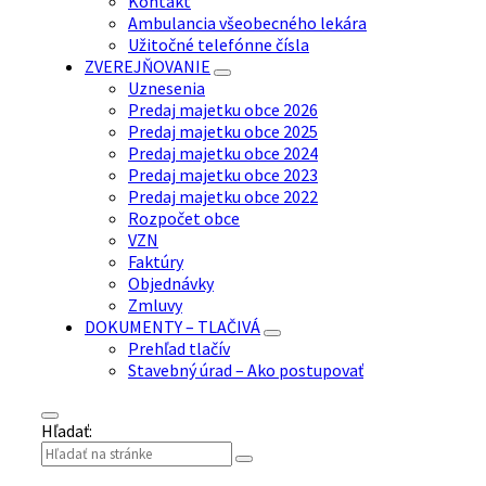
Kontakt
Ambulancia všeobecného lekára
Užitočné telefónne čísla
ZVEREJŇOVANIE
Uznesenia
Predaj majetku obce 2026
Predaj majetku obce 2025
Predaj majetku obce 2024
Predaj majetku obce 2023
Predaj majetku obce 2022
Rozpočet obce
VZN
Faktúry
Objednávky
Zmluvy
DOKUMENTY – TLAČIVÁ
Prehľad tlačív
Stavebný úrad – Ako postupovať
Hľadať: