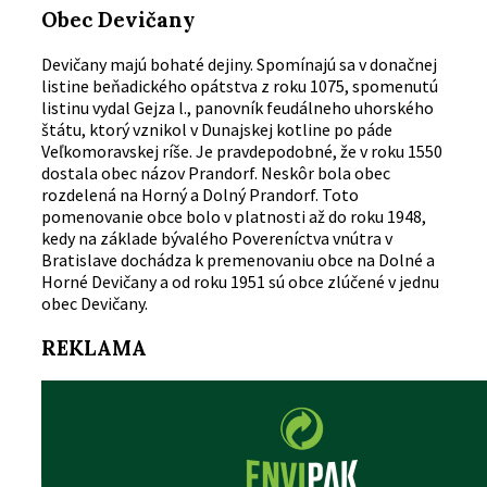
Obec Devičany
Devičany majú bohaté dejiny. Spomínajú sa v donačnej
listine beňadického opátstva z roku 1075, spomenutú
listinu vydal Gejza l., panovník feudálneho uhorského
štátu, ktorý vznikol v Dunajskej kotline po páde
Veľkomoravskej ríše. Je pravdepodobné, že v roku 1550
dostala obec názov Prandorf. Neskôr bola obec
rozdelená na Horný a Dolný Prandorf. Toto
pomenovanie obce bolo v platnosti až do roku 1948,
kedy na základe bývalého Povereníctva vnútra v
Bratislave dochádza k premenovaniu obce na Dolné a
Horné Devičany a od roku 1951 sú obce zlúčené v jednu
obec Devičany.
REKLAMA