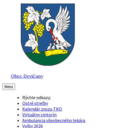
Preskočiť
Preskočiť
Preskočiť
na
na
na
obsah
hlavnú
pätičku
navigáciu
Obec Devičany
Menu
Rýchle odkazy:
Ostré streľby
Kalendár zvozu TKO
Virtuálny cintorín
Ambulancia všeobecného lekára
Voľby 2026