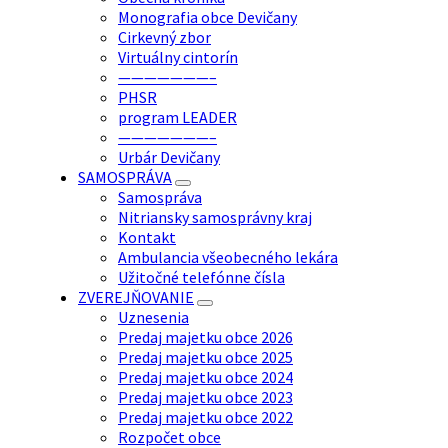
Monografia obce Devičany
Cirkevný zbor
Virtuálny cintorín
———————–
PHSR
program LEADER
———————–
Urbár Devičany
SAMOSPRÁVA
Samospráva
Nitriansky samosprávny kraj
Kontakt
Ambulancia všeobecného lekára
Užitočné telefónne čísla
ZVEREJŇOVANIE
Uznesenia
Predaj majetku obce 2026
Predaj majetku obce 2025
Predaj majetku obce 2024
Predaj majetku obce 2023
Predaj majetku obce 2022
Rozpočet obce