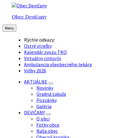
Preskočiť
Preskočiť
Preskočiť
na
na
na
Obec Devičany
obsah
hlavnú
pätičku
navigáciu
Menu
Rýchle odkazy:
Ostré streľby
Kalendár zvozu TKO
Virtuálny cintorín
Ambulancia všeobecného lekára
Voľby 2026
AKTUÁLNE
Novinky
Úradná tabuľa
Pozvánky
Galéria
DEVIČANY
O obci
Fotky obce
Naša obec
Obecná kronika