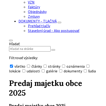
VZN
Faktúry
Objednávky
Zmluvy
DOKUMENTY – TLAČIVÁ
Prehľad tlačív
Stavebný úrad – Ako postupovať
Hľadať:
Filtrovať výsledky:
všetko
články
stránky
oznámenia
lokácie
udalosti
galérie
dokumenty
ľudia
Skryť
vyhľadávanie
Predaj majetku obce
2025
Predaj majetku obce 2025