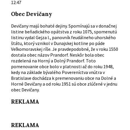
12:47
Obec Devičany
Devičany majú bohaté dejiny. Spomínajú sa v donačnej
listine beňadického opátstva z roku 1075, spomenutú
listinu vydal Gejza l., panovník feudálneho uhorského
štátu, ktorý vznikol v Dunajskej kotline po páde
Veľkomoravskej ríše. Je pravdepodobné, že v roku 1550
dostala obec názov Prandorf. Neskôr bola obec
rozdelená na Horný a Dolný Prandorf. Toto
pomenovanie obce bolo v platnosti až do roku 1948,
kedy na základe bývalého Povereníctva vnútra v
Bratislave dochádza k premenovaniu obce na Dolné a
Horné Devičany a od roku 1951 sú obce zlúčené v jednu
obec Devičany.
REKLAMA
REKLAMA