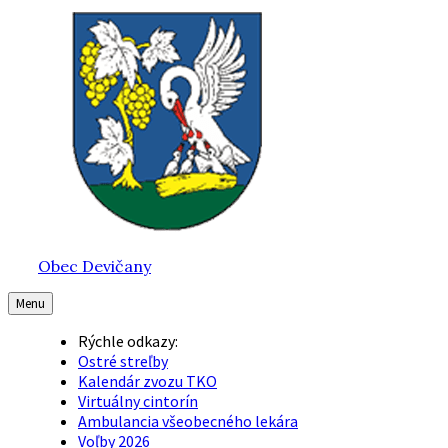
Preskočiť
Preskočiť
Preskočiť
na
na
na
obsah
hlavnú
pätičku
navigáciu
Obec Devičany
Menu
Rýchle odkazy:
Ostré streľby
Kalendár zvozu TKO
Virtuálny cintorín
Ambulancia všeobecného lekára
Voľby 2026