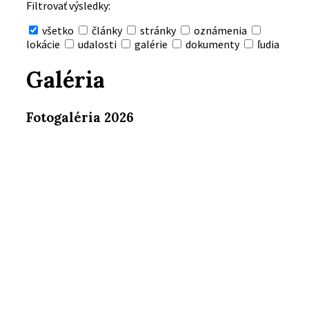
Filtrovať výsledky:
všetko
články
stránky
oznámenia
lokácie
udalosti
galérie
dokumenty
ľudia
Skryť
vyhľadávanie
Galéria
Fotogaléria 2026