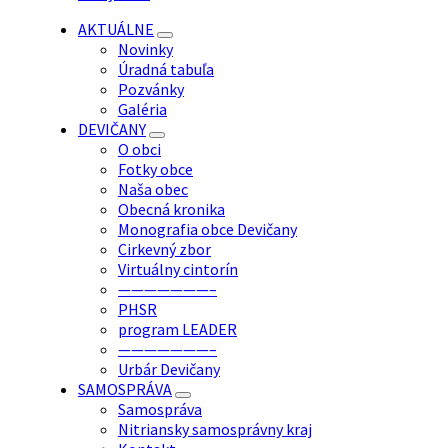
AKTUÁLNE
Novinky
Úradná tabuľa
Pozvánky
Galéria
DEVIČANY
O obci
Fotky obce
Naša obec
Obecná kronika
Monografia obce Devičany
Cirkevný zbor
Virtuálny cintorín
———————–
PHSR
program LEADER
———————–
Urbár Devičany
SAMOSPRÁVA
Samospráva
Nitriansky samosprávny kraj