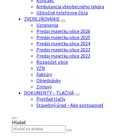
Kontakt
Ambulancia všeobecného lekára
Užitočné telefónne čísla
ZVEREJŇOVANIE
Uznesenia
Predaj majetku obce 2026
Predaj majetku obce 2025
Predaj majetku obce 2024
Predaj majetku obce 2023
Predaj majetku obce 2022
Rozpočet obce
VZN
Faktúry
Objednávky
Zmluvy
DOKUMENTY – TLAČIVÁ
Prehľad tlačív
Stavebný úrad – Ako postupovať
Hľadať: