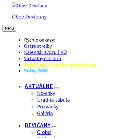
Preskočiť
Preskočiť
Preskočiť
na
na
na
Obec Devičany
obsah
hlavnú
pätičku
navigáciu
Menu
Rýchle odkazy:
Ostré streľby
Kalendár zvozu TKO
Virtuálny cintorín
Ambulancia všeobecného lekára
Voľby 2026
AKTUÁLNE
Novinky
Úradná tabuľa
Pozvánky
Galéria
DEVIČANY
O obci