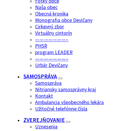
Fotky obce
Naša obec
Obecná kronika
Monografia obce Devičany
Cirkevný zbor
Virtuálny cintorín
———————–
PHSR
program LEADER
———————–
Urbár Devičany
SAMOSPRÁVA
Samospráva
Nitriansky samosprávny kraj
Kontakt
Ambulancia všeobecného lekára
Užitočné telefónne čísla
ZVEREJŇOVANIE
Uznesenia