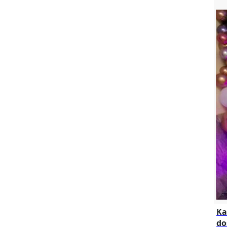
Ka
do