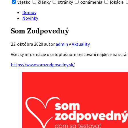
všetko
články
stránky
oznámenia
lokácie
Skryť
vyhľadávanie
Domov
Novinky
Som Zodpovedný
23. októbra 2020
autor
admin
v
Aktuality
Všetky informácie o celoplošnom testovaní nájdete na strá
https://www.somzodpovedny.sk/