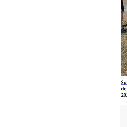
Šp
de
20