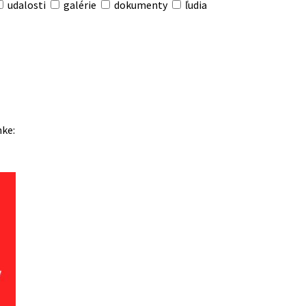
udalosti
galérie
dokumenty
ľudia
nke: