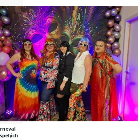
rneval
spelých