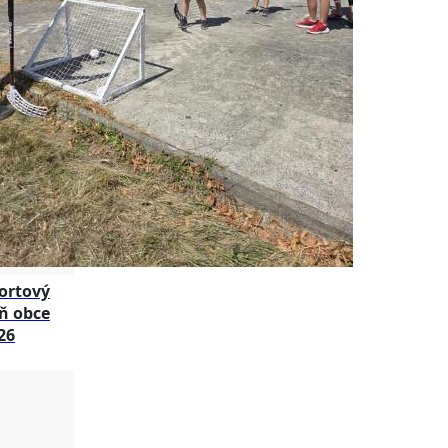
ortový
ň obce
26