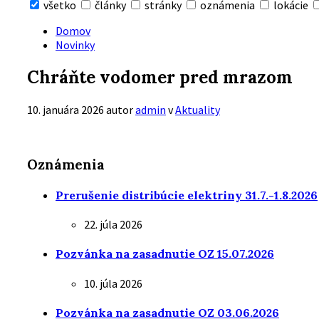
všetko
články
stránky
oznámenia
lokácie
Skryť
vyhľadávanie
Domov
Novinky
Chráňte vodomer pred mrazom
10. januára 2026
autor
admin
v
Aktuality
Oznámenia
Prerušenie distribúcie elektriny 31.7.-1.8.2026
22. júla 2026
Pozvánka na zasadnutie OZ 15.07.2026
10. júla 2026
Pozvánka na zasadnutie OZ 03.06.2026