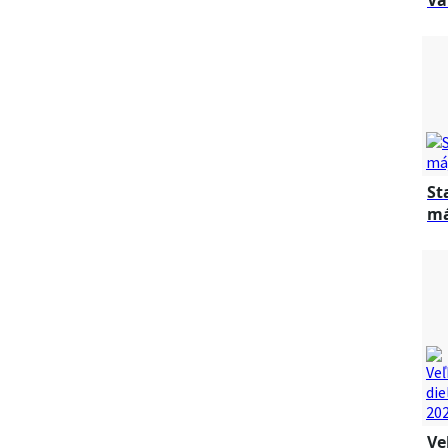
Va
St
má
Ve