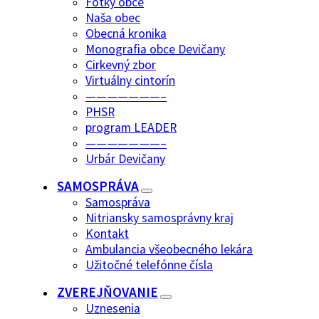
Fotky obce
Naša obec
Obecná kronika
Monografia obce Devičany
Cirkevný zbor
Virtuálny cintorín
———————–
PHSR
program LEADER
———————–
Urbár Devičany
SAMOSPRÁVA
Samospráva
Nitriansky samosprávny kraj
Kontakt
Ambulancia všeobecného lekára
Užitočné telefónne čísla
ZVEREJŇOVANIE
Uznesenia