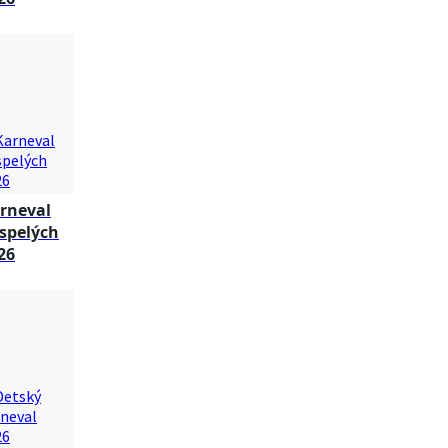
rneval
spelých
26