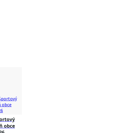
ortový
ň obce
26