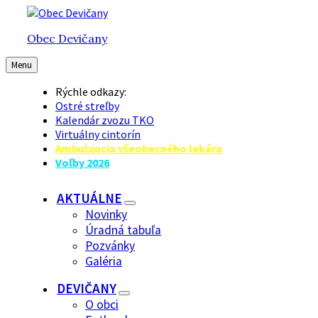
Preskočiť
Preskočiť
Preskočiť
na
na
na
Obec Devičany
obsah
hlavnú
pätičku
navigáciu
Menu
Rýchle odkazy:
Ostré streľby
Kalendár zvozu TKO
Virtuálny cintorín
Ambulancia všeobecného lekára
Voľby 2026
AKTUÁLNE
Novinky
Úradná tabuľa
Pozvánky
Galéria
DEVIČANY
O obci