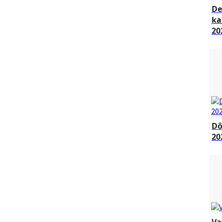
De
ka
20
Dô
20