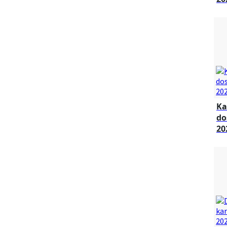
Ka
do
20