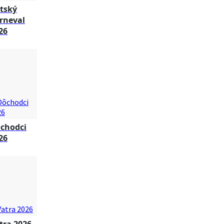
tský
rneval
26
chodci
26