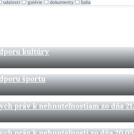
udalosti
galérie
dokumenty
ľudia
odporu kultúry
odporu športu
ch práv k nehnuteľnostiam zo dňa 21.
ch práv k nehnuteľnosti zo dňa 20.05