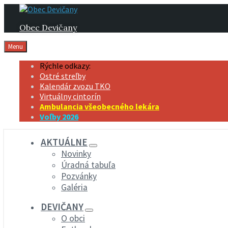
Preskočiť
Preskočiť
Preskočiť
na
na
na
Obec Devičany
obsah
hlavnú
pätičku
navigáciu
Menu
Rýchle odkazy:
Ostré streľby
Kalendár zvozu TKO
Virtuálny cintorín
Ambulancia všeobecného lekára
Voľby 2026
AKTUÁLNE
Novinky
Úradná tabuľa
Pozvánky
Galéria
DEVIČANY
O obci