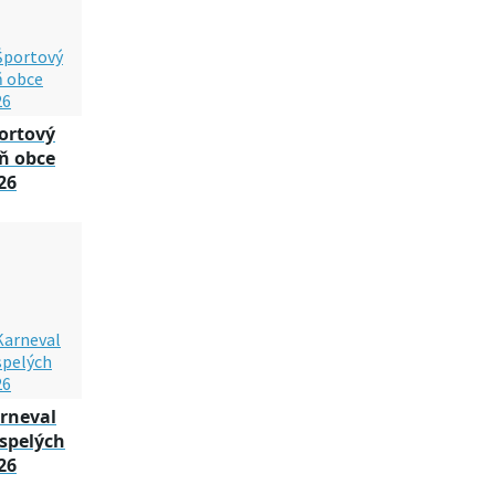
ortový
ň obce
26
rneval
spelých
26