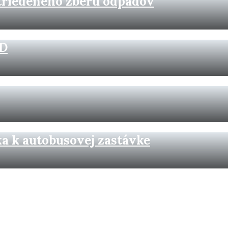
triedeného zberu odpadov
KD
a k autobusovej zastávke