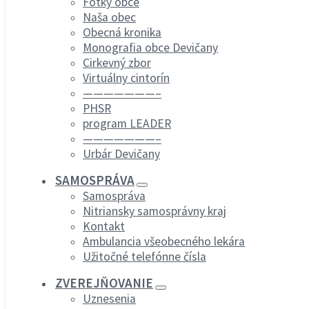
Fotky obce
Naša obec
Obecná kronika
Monografia obce Devičany
Cirkevný zbor
Virtuálny cintorín
———————–
PHSR
program LEADER
———————–
Urbár Devičany
SAMOSPRÁVA
Samospráva
Nitriansky samosprávny kraj
Kontakt
Ambulancia všeobecného lekára
Užitočné telefónne čísla
ZVEREJŇOVANIE
Uznesenia