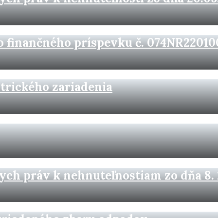
 finančného príspevku č. 074NR22010
trického zariadenia
ch práv k nehnuteľnostiam zo dňa 8. 