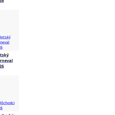
26
tský
rneval
26