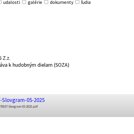
udalosti
galérie
dokumenty
ľudia
 Z.z.
práva k hudobným dielam (SOZA)
-Slovgram-05-2025
0037-Slovgram-05-2025.pdf