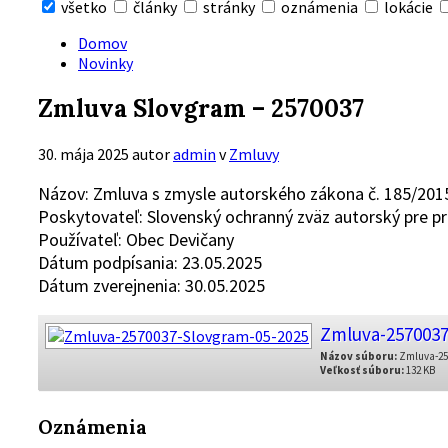
všetko
články
stránky
oznámenia
lokácie
Skryť
vyhľadávanie
Domov
Novinky
Zmluva Slovgram – 2570037
30. mája 2025
autor
admin
v
Zmluvy
Názov: Zmluva s zmysle autorského zákona č. 185/2015
Poskytovateľ: Slovenský ochranný zväz autorský pre 
Používateľ: Obec Devičany
Dátum podpísania: 23.05.2025
Dátum zverejnenia: 30.05.2025
Zmluva-2570037
Názov súboru:
Zmluva-257
Veľkosť súboru:
132 KB
Oznámenia