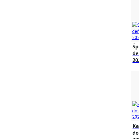
Šp
de
20
Ka
do