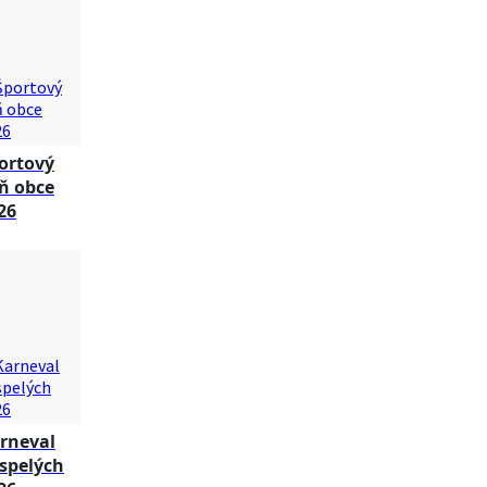
ortový
ň obce
26
rneval
spelých