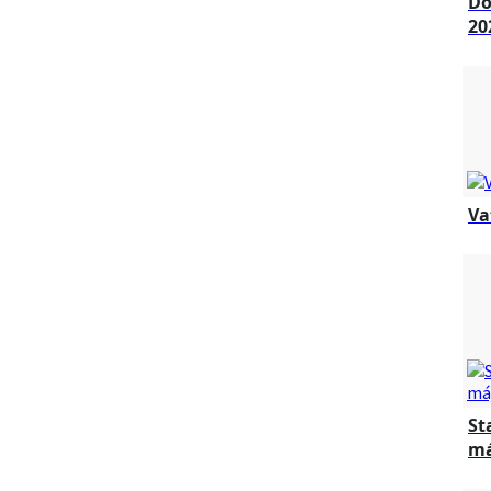
Dô
20
Va
St
má