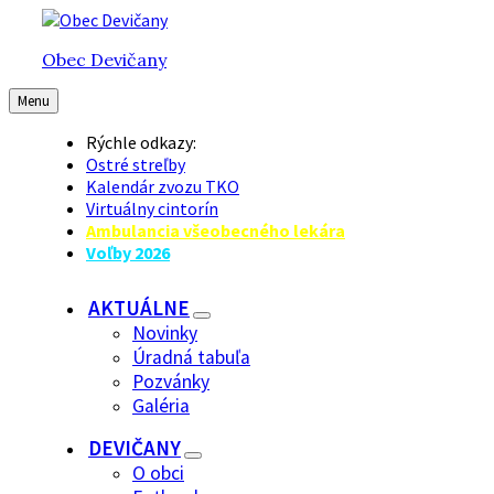
Preskočiť
Preskočiť
Preskočiť
na
na
na
Obec Devičany
obsah
hlavnú
pätičku
navigáciu
Menu
Rýchle odkazy:
Ostré streľby
Kalendár zvozu TKO
Virtuálny cintorín
Ambulancia všeobecného lekára
Voľby 2026
AKTUÁLNE
Novinky
Úradná tabuľa
Pozvánky
Galéria
DEVIČANY
O obci