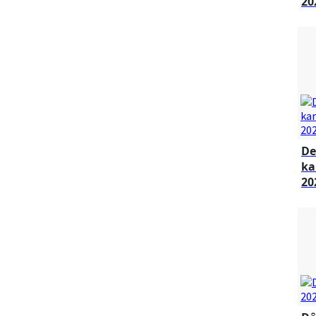
20
De
ka
20