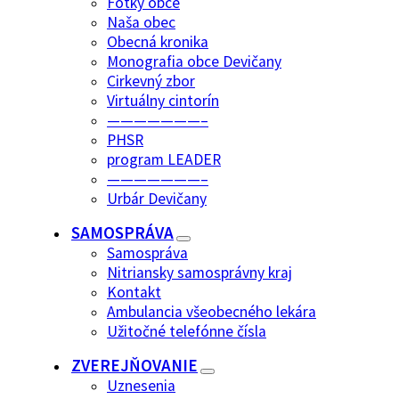
Fotky obce
Naša obec
Obecná kronika
Monografia obce Devičany
Cirkevný zbor
Virtuálny cintorín
———————–
PHSR
program LEADER
———————–
Urbár Devičany
SAMOSPRÁVA
Samospráva
Nitriansky samosprávny kraj
Kontakt
Ambulancia všeobecného lekára
Užitočné telefónne čísla
ZVEREJŇOVANIE
Uznesenia