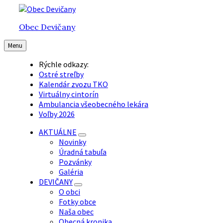
Preskočiť
Preskočiť
Preskočiť
na
na
na
Obec Devičany
obsah
hlavnú
pätičku
navigáciu
Menu
Rýchle odkazy:
Ostré streľby
Kalendár zvozu TKO
Virtuálny cintorín
Ambulancia všeobecného lekára
Voľby 2026
AKTUÁLNE
Novinky
Úradná tabuľa
Pozvánky
Galéria
DEVIČANY
O obci
Fotky obce
Naša obec
Obecná kronika