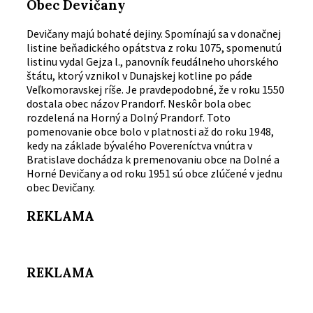
Obec Devičany
Devičany majú bohaté dejiny. Spomínajú sa v donačnej
listine beňadického opátstva z roku 1075, spomenutú
listinu vydal Gejza l., panovník feudálneho uhorského
štátu, ktorý vznikol v Dunajskej kotline po páde
Veľkomoravskej ríše. Je pravdepodobné, že v roku 1550
dostala obec názov Prandorf. Neskôr bola obec
rozdelená na Horný a Dolný Prandorf. Toto
pomenovanie obce bolo v platnosti až do roku 1948,
kedy na základe bývalého Povereníctva vnútra v
Bratislave dochádza k premenovaniu obce na Dolné a
Horné Devičany a od roku 1951 sú obce zlúčené v jednu
obec Devičany.
REKLAMA
REKLAMA