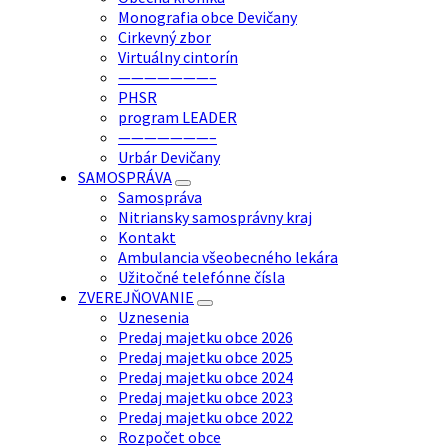
Monografia obce Devičany
Cirkevný zbor
Virtuálny cintorín
———————–
PHSR
program LEADER
———————–
Urbár Devičany
SAMOSPRÁVA
Samospráva
Nitriansky samosprávny kraj
Kontakt
Ambulancia všeobecného lekára
Užitočné telefónne čísla
ZVEREJŇOVANIE
Uznesenia
Predaj majetku obce 2026
Predaj majetku obce 2025
Predaj majetku obce 2024
Predaj majetku obce 2023
Predaj majetku obce 2022
Rozpočet obce