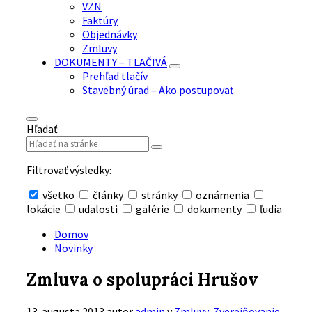
VZN
Faktúry
Objednávky
Zmluvy
DOKUMENTY – TLAČIVÁ
Prehľad tlačív
Stavebný úrad – Ako postupovať
Hľadať:
Filtrovať výsledky:
všetko
články
stránky
oznámenia
lokácie
udalosti
galérie
dokumenty
ľudia
Skryť
vyhľadávanie
Domov
Novinky
Zmluva o spolupráci Hrušov
13. augusta 2013
autor
admin
v
Zmluvy
,
Zverejňovanie