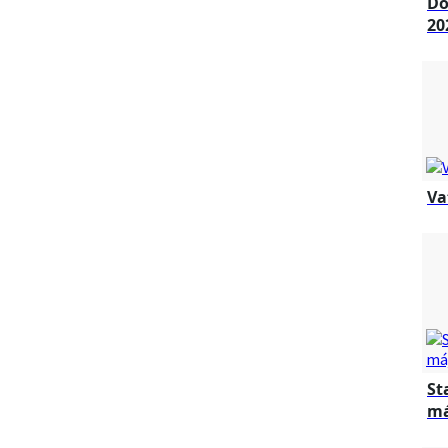
Dô
20
Va
St
má