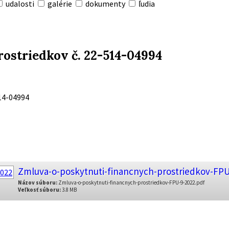
udalosti
galérie
dokumenty
ľudia
ostriedkov č. 22-514-04994
514-04994
Zmluva-o-poskytnuti-financnych-prostriedkov-FPU
Názov súboru:
Zmluva-o-poskytnuti-financnych-prostriedkov-FPU-9-2022.pdf
Veľkosť súboru:
3.8 MB