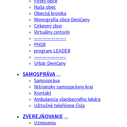
Fotky obce
Naša obec
Obecná kronika
Monografia obce Devičany
Cirkevný zbor
Virtuálny cintorín
———————–
PHSR
program LEADER
———————–
Urbár Devičany
SAMOSPRÁVA
Samospráva
Nitriansky samosprávny kraj
Kontakt
Ambulancia všeobecného lekára
Užitočné telefónne čísla
ZVEREJŇOVANIE
Uznesenia