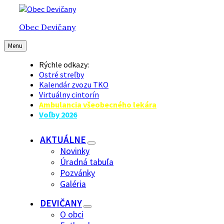
Preskočiť
Preskočiť
Preskočiť
na
na
na
Obec Devičany
obsah
hlavnú
pätičku
navigáciu
Menu
Rýchle odkazy:
Ostré streľby
Kalendár zvozu TKO
Virtuálny cintorín
Ambulancia všeobecného lekára
Voľby 2026
AKTUÁLNE
Novinky
Úradná tabuľa
Pozvánky
Galéria
DEVIČANY
O obci