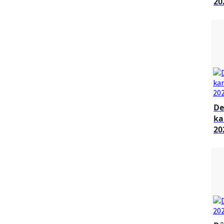
20
De
ka
20