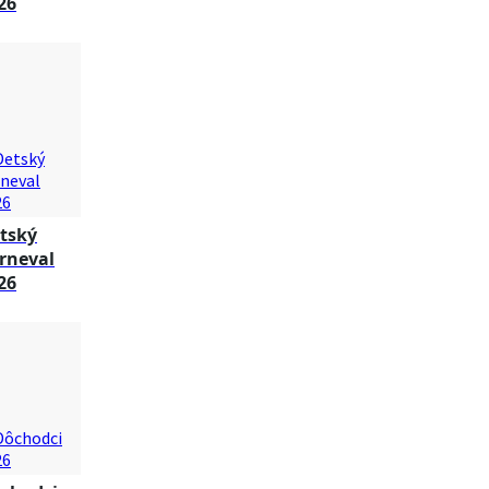
26
tský
rneval
26