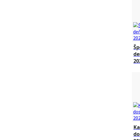
Šp
de
20
Ka
do