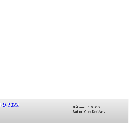
-9-2022
Dátum:
07.09.2022
Autor:
Obec Devičany