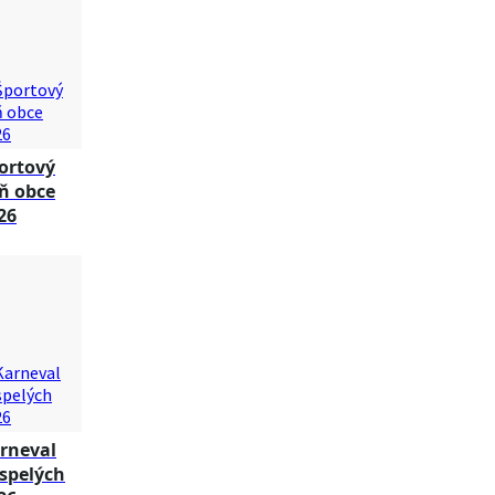
ortový
ň obce
26
rneval
spelých