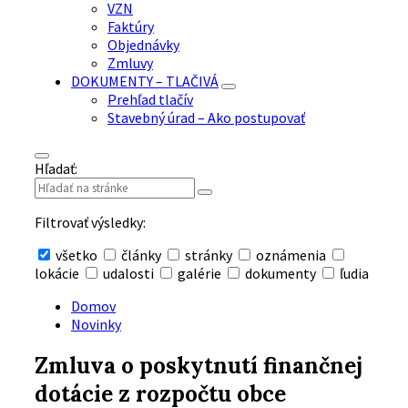
VZN
Faktúry
Objednávky
Zmluvy
DOKUMENTY – TLAČIVÁ
Prehľad tlačív
Stavebný úrad – Ako postupovať
Hľadať:
Filtrovať výsledky:
všetko
články
stránky
oznámenia
lokácie
udalosti
galérie
dokumenty
ľudia
Skryť
vyhľadávanie
Domov
Novinky
Zmluva o poskytnutí finančnej
dotácie z rozpočtu obce