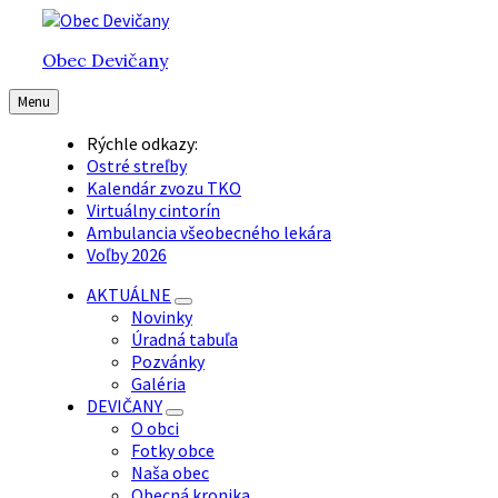
Preskočiť
Preskočiť
Preskočiť
na
na
na
Obec Devičany
obsah
hlavnú
pätičku
navigáciu
Menu
Rýchle odkazy:
Ostré streľby
Kalendár zvozu TKO
Virtuálny cintorín
Ambulancia všeobecného lekára
Voľby 2026
AKTUÁLNE
Novinky
Úradná tabuľa
Pozvánky
Galéria
DEVIČANY
O obci
Fotky obce
Naša obec
Obecná kronika