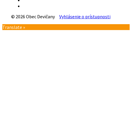
Facebook
© 2026 Obec Devičany
Vyhlásenie o prístupnosti
Návrat
Translate »
na
vrch
stránky