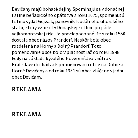
Devičany majú bohaté dejiny. Spomínajú sa v donačnej
listine beňadického opátstva z roku 1075, spomenutú
listinu vydal Gejza l., panovník feudálneho uhorského
štátu, ktorý vznikol v Dunajskej kotline po páde
Veľkomoravskej ríše. Je pravdepodobné, že v roku 1550
dostala obec názov Prandorf. Neskôr bola obec
rozdelená na Horný a Dolný Prandorf. Toto
pomenovanie obce bolo v platnosti až do roku 1948,
kedy na základe bývalého Povereníctva vnútra v
Bratislave dochádza k premenovaniu obce na Dolné a
Horné Devičany a od roku 1951 sú obce zlúčené v jednu
obec Devičany.
REKLAMA
REKLAMA
Email