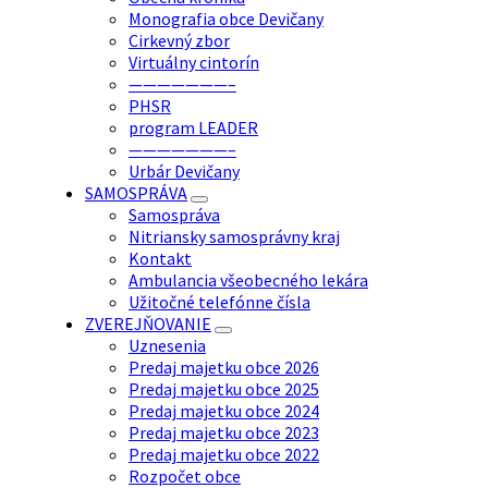
Monografia obce Devičany
Cirkevný zbor
Virtuálny cintorín
———————–
PHSR
program LEADER
———————–
Urbár Devičany
SAMOSPRÁVA
Samospráva
Nitriansky samosprávny kraj
Kontakt
Ambulancia všeobecného lekára
Užitočné telefónne čísla
ZVEREJŇOVANIE
Uznesenia
Predaj majetku obce 2026
Predaj majetku obce 2025
Predaj majetku obce 2024
Predaj majetku obce 2023
Predaj majetku obce 2022
Rozpočet obce