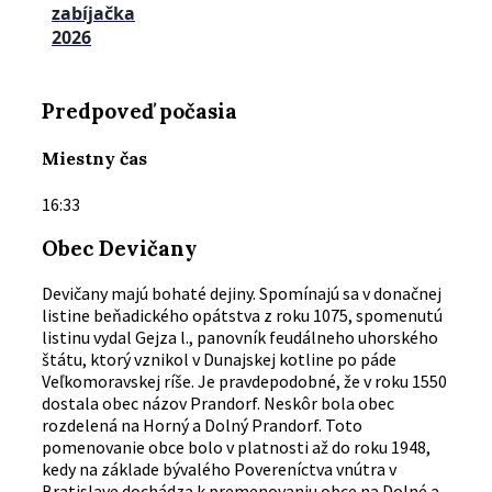
zabíjačka
2026
Predpoveď počasia
Miestny čas
16:33
Obec Devičany
Devičany majú bohaté dejiny. Spomínajú sa v donačnej
listine beňadického opátstva z roku 1075, spomenutú
listinu vydal Gejza l., panovník feudálneho uhorského
štátu, ktorý vznikol v Dunajskej kotline po páde
Veľkomoravskej ríše. Je pravdepodobné, že v roku 1550
dostala obec názov Prandorf. Neskôr bola obec
rozdelená na Horný a Dolný Prandorf. Toto
pomenovanie obce bolo v platnosti až do roku 1948,
kedy na základe bývalého Povereníctva vnútra v
Bratislave dochádza k premenovaniu obce na Dolné a