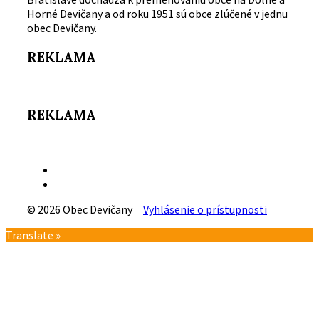
Horné Devičany a od roku 1951 sú obce zlúčené v jednu
obec Devičany.
REKLAMA
REKLAMA
Email
Facebook
© 2026 Obec Devičany
Vyhlásenie o prístupnosti
Návrat
Translate »
na
vrch
stránky