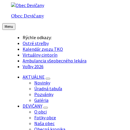
Preskočiť
Preskočiť
Preskočiť
na
na
na
Obec Devičany
obsah
hlavnú
pätičku
navigáciu
Menu
Rýchle odkazy:
Ostré streľby
Kalendár zvozu TKO
Virtuálny cintorín
Ambulancia všeobecného lekára
Voľby 2026
AKTUÁLNE
Novinky
Úradná tabuľa
Pozvánky
Galéria
DEVIČANY
O obci
Fotky obce
Naša obec
Obecná kronika