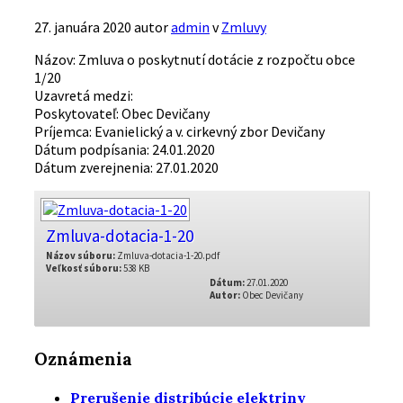
27. januára 2020
autor
admin
v
Zmluvy
Názov: Zmluva o poskytnutí dotácie z rozpočtu obce
1/20
Uzavretá medzi:
Poskytovateľ: Obec Devičany
Príjemca: Evanielický a v. cirkevný zbor Devičany
Dátum podpísania: 24.01.2020
Dátum zverejnenia: 27.01.2020
Zmluva-dotacia-1-20
Názov súboru:
Zmluva-dotacia-1-20.pdf
Veľkosť súboru:
538 KB
Dátum:
27.01.2020
Autor:
Obec Devičany
Oznámenia
Prerušenie distribúcie elektriny