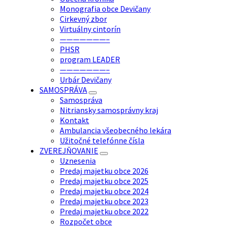
Monografia obce Devičany
Cirkevný zbor
Virtuálny cintorín
———————–
PHSR
program LEADER
———————–
Urbár Devičany
SAMOSPRÁVA
Samospráva
Nitriansky samosprávny kraj
Kontakt
Ambulancia všeobecného lekára
Užitočné telefónne čísla
ZVEREJŇOVANIE
Uznesenia
Predaj majetku obce 2026
Predaj majetku obce 2025
Predaj majetku obce 2024
Predaj majetku obce 2023
Predaj majetku obce 2022
Rozpočet obce