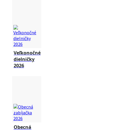
Veľkonočné
dielničky
2026
Obecná