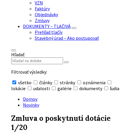
VZN
Faktúry
Objednávky
Zmluvy
DOKUMENTY – TLAČIVÁ
Prehľad tlačív
Stavebný úrad – Ako postupovať
Hľadať:
Filtrovať výsledky:
všetko
články
stránky
oznámenia
lokácie
udalosti
galérie
dokumenty
ľudia
Skryť
vyhľadávanie
Domov
Novinky
Zmluva o poskytnutí dotácie
1/20