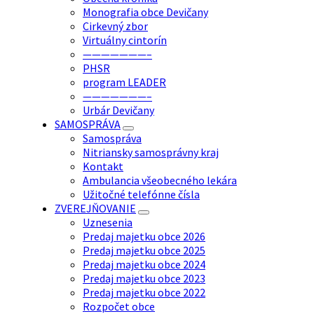
Monografia obce Devičany
Cirkevný zbor
Virtuálny cintorín
———————–
PHSR
program LEADER
———————–
Urbár Devičany
SAMOSPRÁVA
Samospráva
Nitriansky samosprávny kraj
Kontakt
Ambulancia všeobecného lekára
Užitočné telefónne čísla
ZVEREJŇOVANIE
Uznesenia
Predaj majetku obce 2026
Predaj majetku obce 2025
Predaj majetku obce 2024
Predaj majetku obce 2023
Predaj majetku obce 2022
Rozpočet obce