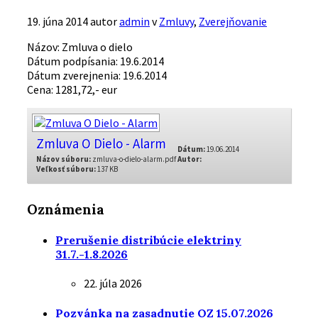
19. júna 2014
autor
admin
v
Zmluvy
,
Zverejňovanie
Názov: Zmluva o dielo
Dátum podpísania: 19.6.2014
Dátum zverejnenia: 19.6.2014
Cena: 1281,72,- eur
Zmluva O Dielo - Alarm
Dátum:
19.06.2014
Názov súboru:
zmluva-o-dielo-alarm.pdf
Autor:
Veľkosť súboru:
137 KB
Oznámenia
Prerušenie distribúcie elektriny
31.7.-1.8.2026
22. júla 2026
Pozvánka na zasadnutie OZ 15.07.2026