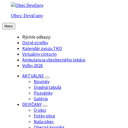
Preskočiť
Preskočiť
Preskočiť
na
na
na
Obec Devičany
obsah
hlavnú
pätičku
navigáciu
Menu
Rýchle odkazy:
Ostré streľby
Kalendár zvozu TKO
Virtuálny cintorín
Ambulancia všeobecného lekára
Voľby 2026
AKTUÁLNE
Novinky
Úradná tabuľa
Pozvánky
Galéria
DEVIČANY
O obci
Fotky obce
Naša obec
Obecná kronika