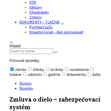
VZN
Faktúry
Objednávky
Zmluvy
DOKUMENTY – TLAČIVÁ
Prehľad tlačív
Stavebný úrad – Ako postupovať
Hľadať:
Filtrovať výsledky:
všetko
články
stránky
oznámenia
lokácie
udalosti
galérie
dokumenty
ľudia
Skryť
vyhľadávanie
Domov
Novinky
Zmluva o dielo – zabezpečovací
systém