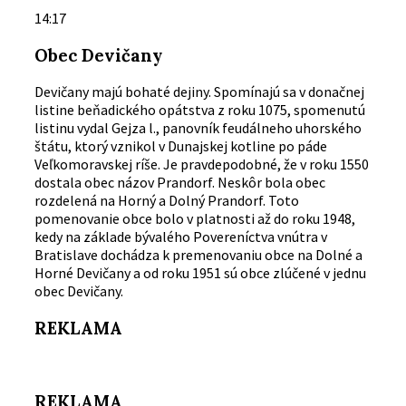
14:17
Obec Devičany
Devičany majú bohaté dejiny. Spomínajú sa v donačnej
listine beňadického opátstva z roku 1075, spomenutú
listinu vydal Gejza l., panovník feudálneho uhorského
štátu, ktorý vznikol v Dunajskej kotline po páde
Veľkomoravskej ríše. Je pravdepodobné, že v roku 1550
dostala obec názov Prandorf. Neskôr bola obec
rozdelená na Horný a Dolný Prandorf. Toto
pomenovanie obce bolo v platnosti až do roku 1948,
kedy na základe bývalého Povereníctva vnútra v
Bratislave dochádza k premenovaniu obce na Dolné a
Horné Devičany a od roku 1951 sú obce zlúčené v jednu
obec Devičany.
REKLAMA
REKLAMA