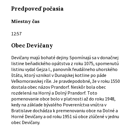
Predpoveď počasia
Miestny čas
12:57
Obec Devičany
Devičany majú bohaté dejiny. Spomínajú sa v donačnej
listine beňadického opátstva z roku 1075, spomenutú
listinu vydal Gejza l., panovník feudálneho uhorského
štátu, ktorý vznikol v Dunajskej kotline po páde
Veľkomoravskej ríše. Je pravdepodobné, že v roku 1550
dostala obec názov Prandorf. Neskôr bola obec
rozdelená na Horný a Dolný Prandorf. Toto
pomenovanie obce bolo v platnosti až do roku 1948,
kedy na základe bývalého Povereníctva vnútra v
Bratislave dochádza k premenovaniu obce na Dolné a
Horné Devičany a od roku 1951 sú obce zlúčené v jednu
obec Devičany.