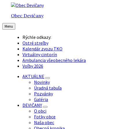
Preskočiť
Preskočiť
Preskočiť
na
na
na
Obec Devičany
obsah
hlavnú
pätičku
navigáciu
Menu
Rýchle odkazy:
Ostré streľby
Kalendár zvozu TKO
Virtuálny cintorín
Ambulancia všeobecného lekára
Voľby 2026
AKTUÁLNE
Novinky
Úradná tabuľa
Pozvánky
Galéria
DEVIČANY
O obci
Fotky obce
Naša obec
Obecná kronika