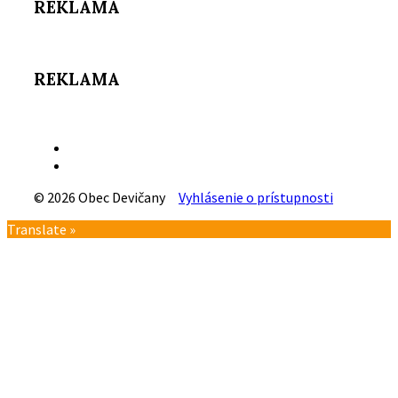
REKLAMA
REKLAMA
Email
Facebook
© 2026 Obec Devičany
Vyhlásenie o prístupnosti
Návrat
Translate »
na
vrch
stránky