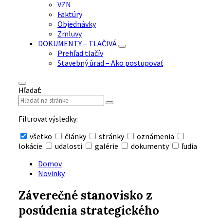
VZN
Faktúry
Objednávky
Zmluvy
DOKUMENTY – TLAČIVÁ
Prehľad tlačív
Stavebný úrad – Ako postupovať
Hľadať:
Filtrovať výsledky:
všetko
články
stránky
oznámenia
lokácie
udalosti
galérie
dokumenty
ľudia
Skryť
vyhľadávanie
Domov
Novinky
Záverečné stanovisko z
posúdenia strategického