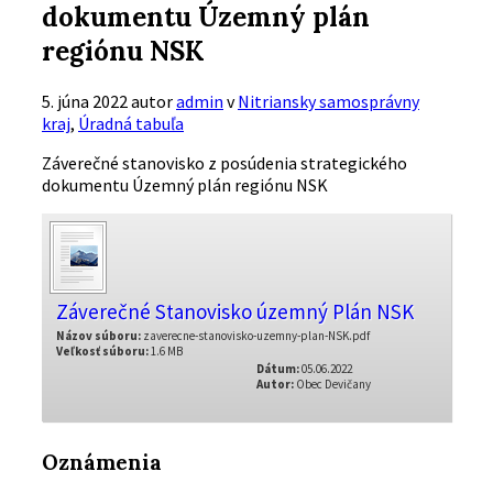
dokumentu Územný plán
regiónu NSK
5. júna 2022
autor
admin
v
Nitriansky samosprávny
kraj
,
Úradná tabuľa
Záverečné stanovisko z posúdenia strategického
dokumentu Územný plán regiónu NSK
Záverečné Stanovisko územný Plán NSK
Názov súboru:
zaverecne-stanovisko-uzemny-plan-NSK.pdf
Veľkosť súboru:
1.6 MB
Dátum:
05.06.2022
Autor:
Obec Devičany
Oznámenia