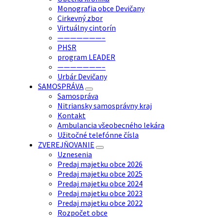
Monografia obce Devičany
Cirkevný zbor
Virtuálny cintorín
———————–
PHSR
program LEADER
———————–
Urbár Devičany
SAMOSPRÁVA
Samospráva
Nitriansky samosprávny kraj
Kontakt
Ambulancia všeobecného lekára
Užitočné telefónne čísla
ZVEREJŇOVANIE
Uznesenia
Predaj majetku obce 2026
Predaj majetku obce 2025
Predaj majetku obce 2024
Predaj majetku obce 2023
Predaj majetku obce 2022
Rozpočet obce