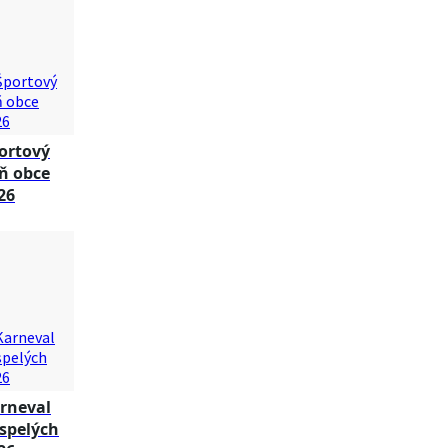
ortový
ň obce
26
rneval
spelých