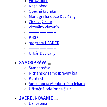
Fotky obce
Naša obec
Obecná kronika
Monografia obce Devičany
Cirkevný zbor
Virtuálny cintorín
———————–
PHSR
program LEADER
———————–
Urbár Devičany
SAMOSPRÁVA
Samospráva
Nitriansky samosprávny kraj
Kontakt
Ambulancia všeobecného lekára
Užitočné telefónne čísla
ZVEREJŇOVANIE
Uznesenia