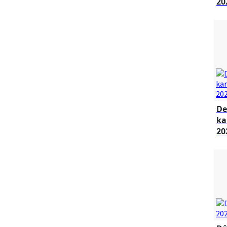
20
De
ka
20