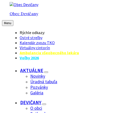
Preskočiť
Preskočiť
Preskočiť
na
na
na
Obec Devičany
obsah
hlavnú
pätičku
navigáciu
Menu
Rýchle odkazy:
Ostré streľby
Kalendár zvozu TKO
Virtuálny cintorín
Ambulancia všeobecného lekára
Voľby 2026
AKTUÁLNE
Novinky
Úradná tabuľa
Pozvánky
Galéria
DEVIČANY
O obci