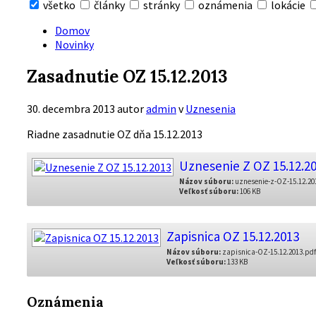
všetko
články
stránky
oznámenia
lokácie
Skryť
vyhľadávanie
Domov
Novinky
Zasadnutie OZ 15.12.2013
30. decembra 2013
autor
admin
v
Uznesenia
Riadne zasadnutie OZ dňa 15.12.2013
Uznesenie Z OZ 15.12.2
Názov súboru:
uznesenie-z-OZ-15.12.20
Veľkosť súboru:
106 KB
Zapisnica OZ 15.12.2013
Názov súboru:
zapisnica-OZ-15.12.2013.pdf
Veľkosť súboru:
133 KB
Oznámenia