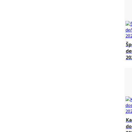
Šp
de
20
Ka
do