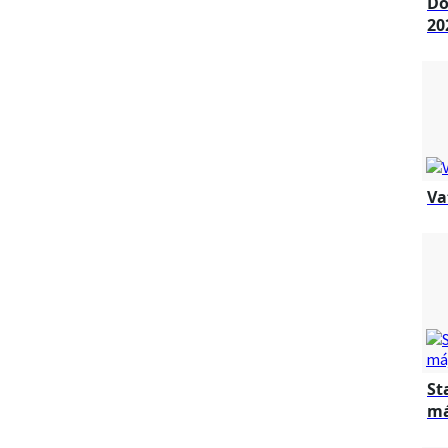
Dô
20
Va
St
má