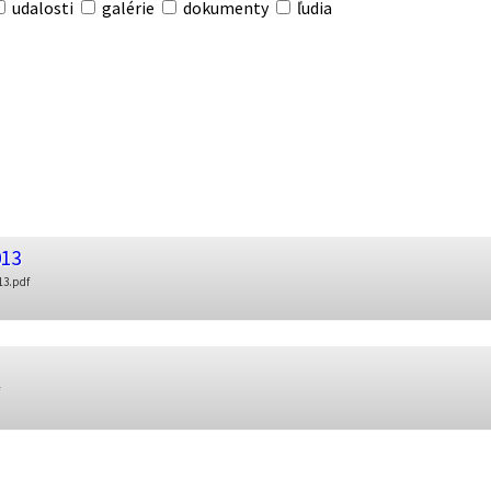
udalosti
galérie
dokumenty
ľudia
013
13.pdf