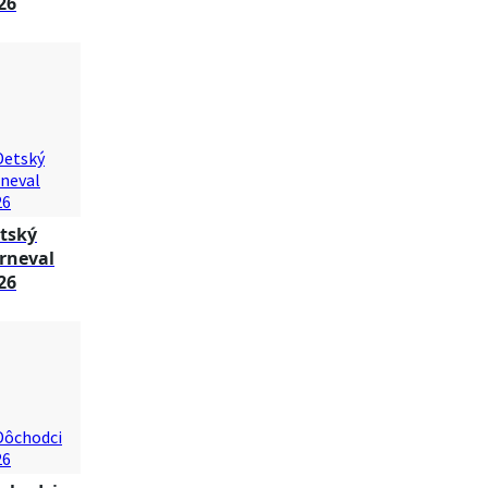
26
tský
rneval
26