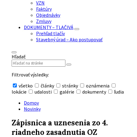
VZN
Faktúry
Objednávky
Zmluvy
DOKUMENTY – TLAČIVÁ
Prehľad tlačív
Stavebný úrad – Ako postupovať
Hľadať:
Filtrovať výsledky:
všetko
články
stránky
oznámenia
lokácie
udalosti
galérie
dokumenty
ľudia
Skryť
vyhľadávanie
Domov
Novinky
Zápisnica a uznesenia zo 4.
riadneho zasadnutia OZ