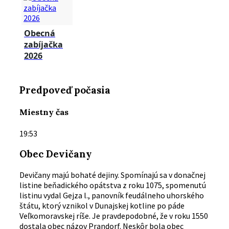
Obecná
zabíjačka
2026
Predpoveď počasia
Miestny čas
19:53
Obec Devičany
Devičany majú bohaté dejiny. Spomínajú sa v donačnej
listine beňadického opátstva z roku 1075, spomenutú
listinu vydal Gejza l., panovník feudálneho uhorského
štátu, ktorý vznikol v Dunajskej kotline po páde
Veľkomoravskej ríše. Je pravdepodobné, že v roku 1550
dostala obec názov Prandorf. Neskôr bola obec