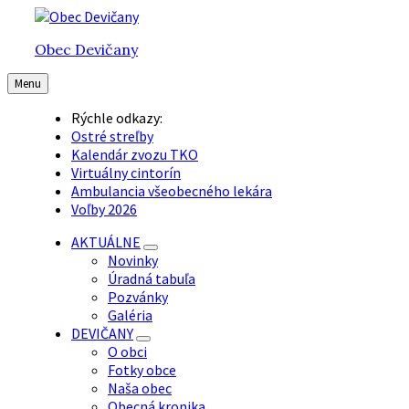
Preskočiť
Preskočiť
Preskočiť
na
na
na
Obec Devičany
obsah
hlavnú
pätičku
navigáciu
Menu
Rýchle odkazy:
Ostré streľby
Kalendár zvozu TKO
Virtuálny cintorín
Ambulancia všeobecného lekára
Voľby 2026
AKTUÁLNE
Novinky
Úradná tabuľa
Pozvánky
Galéria
DEVIČANY
O obci
Fotky obce
Naša obec
Obecná kronika