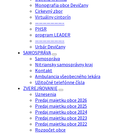
Monografia obce Devičany
Cirkevný zbor
Virtuálny cintorín
———————–
PHSR
program LEADER
———————–
Urbár Devičany
SAMOSPRÁVA
Samospráva
Nitriansky samosprávny kraj
Kontakt
Ambulancia všeobecného lekára
Užitočné telefónne čísla
ZVEREJŇOVANIE
Uznesenia
Predaj majetku obce 2026
Predaj majetku obce 2025
Predaj majetku obce 2024
Predaj majetku obce 2023
Predaj majetku obce 2022
Rozpočet obce