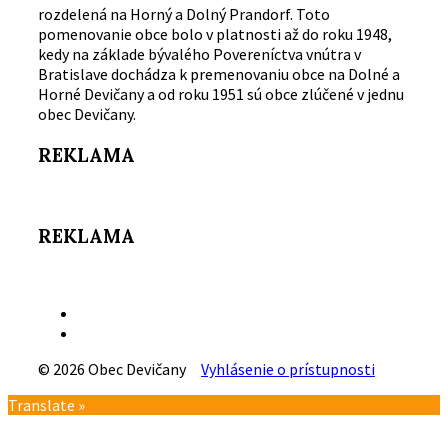
rozdelená na Horný a Dolný Prandorf. Toto
pomenovanie obce bolo v platnosti až do roku 1948,
kedy na základe bývalého Povereníctva vnútra v
Bratislave dochádza k premenovaniu obce na Dolné a
Horné Devičany a od roku 1951 sú obce zlúčené v jednu
obec Devičany.
REKLAMA
REKLAMA
Email
Facebook
© 2026 Obec Devičany
Vyhlásenie o prístupnosti
Návrat
Translate »
na
vrch