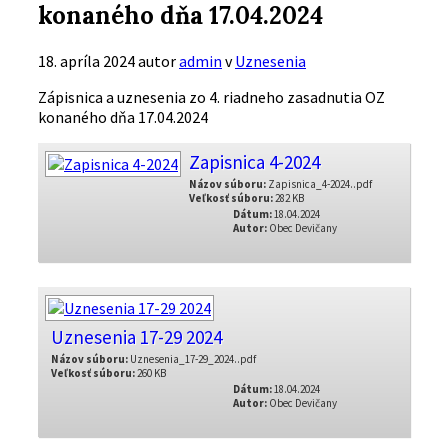
konaného dňa 17.04.2024
18. apríla 2024
autor
admin
v
Uznesenia
Zápisnica a uznesenia zo 4. riadneho zasadnutia OZ
konaného dňa 17.04.2024
Zapisnica 4-2024
Názov súboru:
Zapisnica_4-2024..pdf
Veľkosť súboru:
282 KB
Dátum:
18.04.2024
Autor:
Obec Devičany
Uznesenia 17-29 2024
Názov súboru:
Uznesenia_17-29_2024..pdf
Veľkosť súboru:
260 KB
Dátum:
18.04.2024
Autor:
Obec Devičany