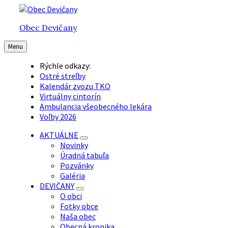
Preskočiť
Preskočiť
Preskočiť
na
na
na
Obec Devičany
obsah
hlavnú
pätičku
navigáciu
Menu
Rýchle odkazy:
Ostré streľby
Kalendár zvozu TKO
Virtuálny cintorín
Ambulancia všeobecného lekára
Voľby 2026
AKTUÁLNE
Novinky
Úradná tabuľa
Pozvánky
Galéria
DEVIČANY
O obci
Fotky obce
Naša obec
Obecná kronika