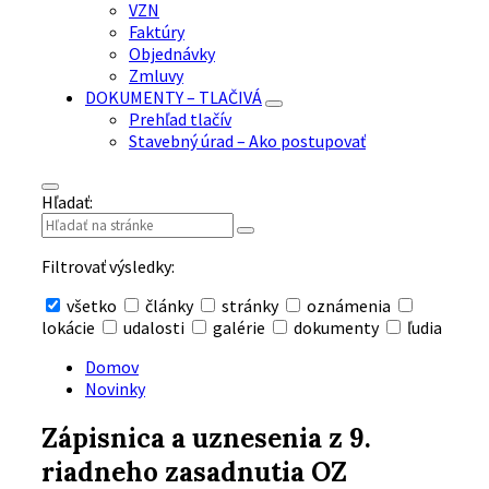
VZN
Faktúry
Objednávky
Zmluvy
DOKUMENTY – TLAČIVÁ
Prehľad tlačív
Stavebný úrad – Ako postupovať
Hľadať:
Filtrovať výsledky:
všetko
články
stránky
oznámenia
lokácie
udalosti
galérie
dokumenty
ľudia
Skryť
vyhľadávanie
Domov
Novinky
Zápisnica a uznesenia z 9.
riadneho zasadnutia OZ