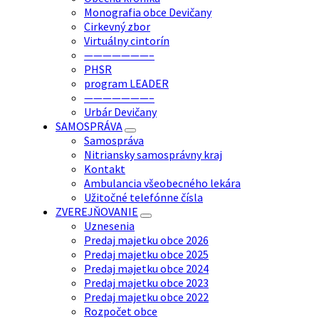
Monografia obce Devičany
Cirkevný zbor
Virtuálny cintorín
———————–
PHSR
program LEADER
———————–
Urbár Devičany
SAMOSPRÁVA
Samospráva
Nitriansky samosprávny kraj
Kontakt
Ambulancia všeobecného lekára
Užitočné telefónne čísla
ZVEREJŇOVANIE
Uznesenia
Predaj majetku obce 2026
Predaj majetku obce 2025
Predaj majetku obce 2024
Predaj majetku obce 2023
Predaj majetku obce 2022
Rozpočet obce