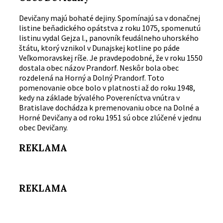
Devičany majú bohaté dejiny. Spomínajú sa v donačnej
listine beňadického opátstva z roku 1075, spomenutú
listinu vydal Gejza l., panovník feudálneho uhorského
štátu, ktorý vznikol v Dunajskej kotline po páde
Veľkomoravskej ríše. Je pravdepodobné, že v roku 1550
dostala obec názov Prandorf. Neskôr bola obec
rozdelená na Horný a Dolný Prandorf. Toto
pomenovanie obce bolo v platnosti až do roku 1948,
kedy na základe bývalého Povereníctva vnútra v
Bratislave dochádza k premenovaniu obce na Dolné a
Horné Devičany a od roku 1951 sú obce zlúčené v jednu
obec Devičany.
REKLAMA
REKLAMA