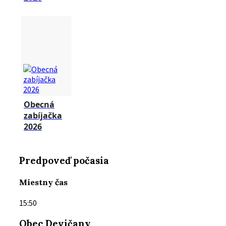
Obecná
zabíjačka
2026
Predpoveď počasia
Miestny čas
15:50
Obec Devičany