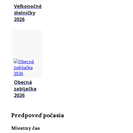
Veľkonočné
dielničky
2026
Obecná
zabíjačka
2026
Predpoveď počasia
Miestny čas