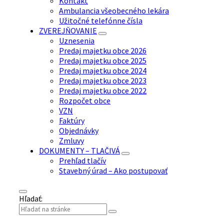
Kontakt
Ambulancia všeobecného lekára
Užitočné telefónne čísla
ZVEREJŇOVANIE
Uznesenia
Predaj majetku obce 2026
Predaj majetku obce 2025
Predaj majetku obce 2024
Predaj majetku obce 2023
Predaj majetku obce 2022
Rozpočet obce
VZN
Faktúry
Objednávky
Zmluvy
DOKUMENTY – TLAČIVÁ
Prehľad tlačív
Stavebný úrad – Ako postupovať
Hľadať: