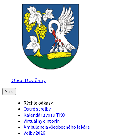
Preskočiť
Preskočiť
Preskočiť
na
na
na
obsah
hlavnú
pätičku
navigáciu
Obec Devičany
Menu
Rýchle odkazy:
Ostré streľby
Kalendár zvozu TKO
Virtuálny cintorín
Ambulancia všeobecného lekára
Voľby 2026