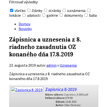
Filtrovať výsledky:
všetko
články
stránky
oznámenia
lokácie
udalosti
galérie
dokumenty
ľudia
Skryť
vyhľadávanie
Domov
Novinky
Zápisnica a uznesenia z 8.
riadneho zasadnutia OZ
konaného dňa 17.8.2019
23. augusta 2019
autor
admin
v
Uznesenia
Zápisnica a uznesenia z 8. riadneho zasadnutia OZ
konaného dňa 17.8.2019
Zapisnica 8-2019
Názov súboru:
Zapisnica_8-2019.pdf
Veľkosť súboru:
879 KB
Dátum:
23.08.2019
Autor:
Obec Devičany