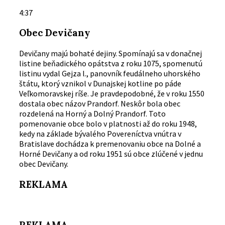
4:37
Obec Devičany
Devičany majú bohaté dejiny. Spomínajú sa v donačnej
listine beňadického opátstva z roku 1075, spomenutú
listinu vydal Gejza l., panovník feudálneho uhorského
štátu, ktorý vznikol v Dunajskej kotline po páde
Veľkomoravskej ríše. Je pravdepodobné, že v roku 1550
dostala obec názov Prandorf. Neskôr bola obec
rozdelená na Horný a Dolný Prandorf. Toto
pomenovanie obce bolo v platnosti až do roku 1948,
kedy na základe bývalého Povereníctva vnútra v
Bratislave dochádza k premenovaniu obce na Dolné a
Horné Devičany a od roku 1951 sú obce zlúčené v jednu
obec Devičany.
REKLAMA