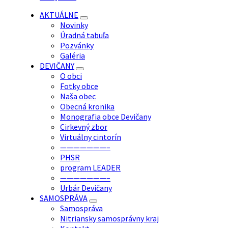
AKTUÁLNE
Novinky
Úradná tabuľa
Pozvánky
Galéria
DEVIČANY
O obci
Fotky obce
Naša obec
Obecná kronika
Monografia obce Devičany
Cirkevný zbor
Virtuálny cintorín
———————–
PHSR
program LEADER
———————–
Urbár Devičany
SAMOSPRÁVA
Samospráva
Nitriansky samosprávny kraj