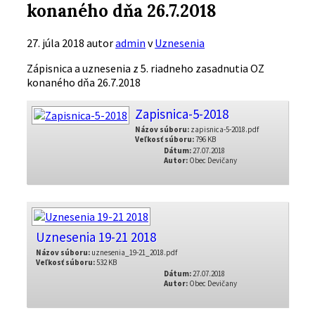
konaného dňa 26.7.2018
27. júla 2018
autor
admin
v
Uznesenia
Zápisnica a uznesenia z 5. riadneho zasadnutia OZ
konaného dňa 26.7.2018
Zapisnica-5-2018
Názov súboru:
zapisnica-5-2018.pdf
Veľkosť súboru:
796 KB
Dátum:
27.07.2018
Autor:
Obec Devičany
Uznesenia 19-21 2018
Názov súboru:
uznesenia_19-21_2018.pdf
Veľkosť súboru:
532 KB
Dátum:
27.07.2018
Autor:
Obec Devičany