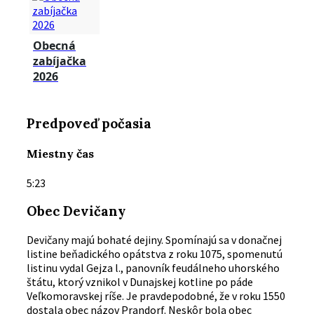
Obecná
zabíjačka
2026
Predpoveď počasia
Miestny čas
5:23
Obec Devičany
Devičany majú bohaté dejiny. Spomínajú sa v donačnej
listine beňadického opátstva z roku 1075, spomenutú
listinu vydal Gejza l., panovník feudálneho uhorského
štátu, ktorý vznikol v Dunajskej kotline po páde
Veľkomoravskej ríše. Je pravdepodobné, že v roku 1550
dostala obec názov Prandorf. Neskôr bola obec