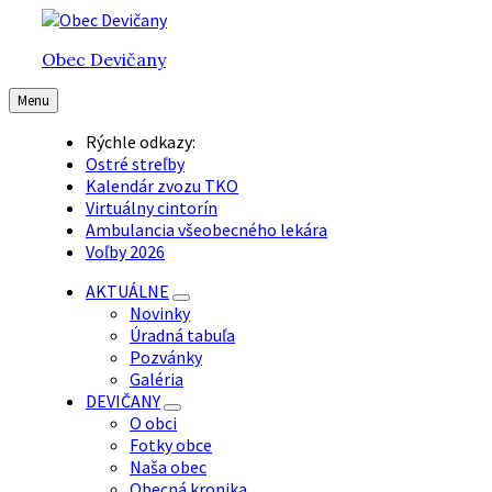
Preskočiť
Preskočiť
Preskočiť
na
na
na
Obec Devičany
obsah
hlavnú
pätičku
navigáciu
Menu
Rýchle odkazy:
Ostré streľby
Kalendár zvozu TKO
Virtuálny cintorín
Ambulancia všeobecného lekára
Voľby 2026
AKTUÁLNE
Novinky
Úradná tabuľa
Pozvánky
Galéria
DEVIČANY
O obci
Fotky obce
Naša obec
Obecná kronika