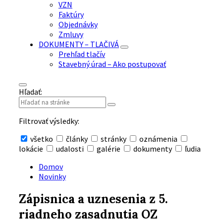
VZN
Faktúry
Objednávky
Zmluvy
DOKUMENTY – TLAČIVÁ
Prehľad tlačív
Stavebný úrad – Ako postupovať
Hľadať:
Filtrovať výsledky:
všetko
články
stránky
oznámenia
lokácie
udalosti
galérie
dokumenty
ľudia
Skryť
vyhľadávanie
Domov
Novinky
Zápisnica a uznesenia z 5.
riadneho zasadnutia OZ