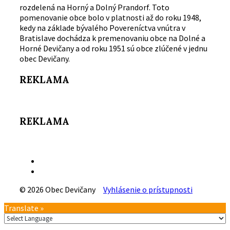
rozdelená na Horný a Dolný Prandorf. Toto
pomenovanie obce bolo v platnosti až do roku 1948,
kedy na základe bývalého Povereníctva vnútra v
Bratislave dochádza k premenovaniu obce na Dolné a
Horné Devičany a od roku 1951 sú obce zlúčené v jednu
obec Devičany.
REKLAMA
REKLAMA
Email
Facebook
© 2026 Obec Devičany
Vyhlásenie o prístupnosti
Návrat
Translate »
na
vrch