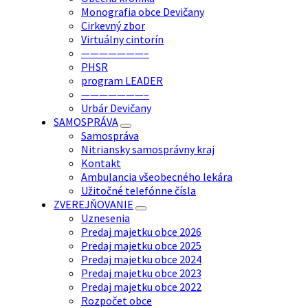
Monografia obce Devičany
Cirkevný zbor
Virtuálny cintorín
———————–
PHSR
program LEADER
———————–
Urbár Devičany
SAMOSPRÁVA
Samospráva
Nitriansky samosprávny kraj
Kontakt
Ambulancia všeobecného lekára
Užitočné telefónne čísla
ZVEREJŇOVANIE
Uznesenia
Predaj majetku obce 2026
Predaj majetku obce 2025
Predaj majetku obce 2024
Predaj majetku obce 2023
Predaj majetku obce 2022
Rozpočet obce