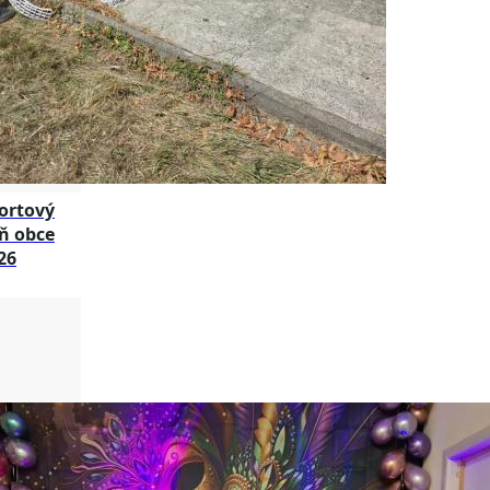
ortový
ň obce
26