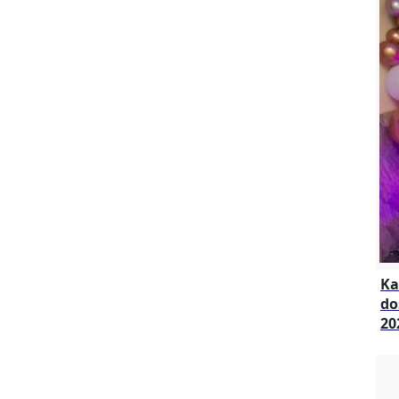
Ka
do
20