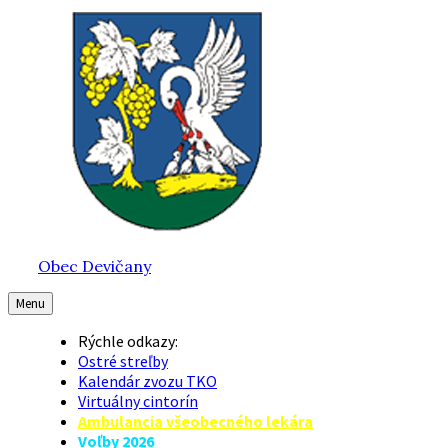
Preskočiť
Preskočiť
Preskočiť
na
na
na
obsah
hlavnú
pätičku
navigáciu
Obec Devičany
Menu
Rýchle odkazy:
Ostré streľby
Kalendár zvozu TKO
Virtuálny cintorín
Ambulancia všeobecného lekára
Voľby 2026