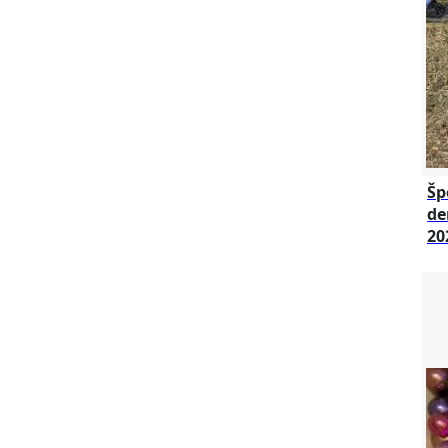
Šp
de
20