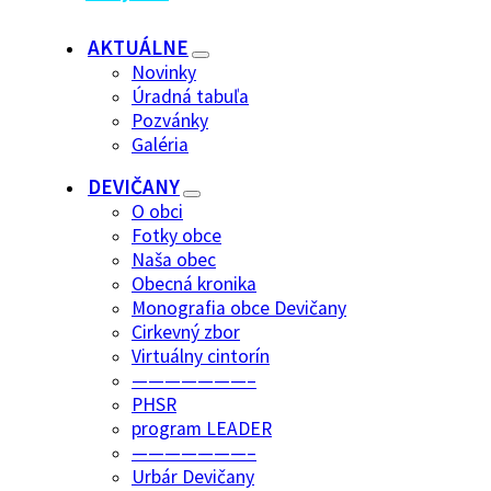
AKTUÁLNE
Novinky
Úradná tabuľa
Pozvánky
Galéria
DEVIČANY
O obci
Fotky obce
Naša obec
Obecná kronika
Monografia obce Devičany
Cirkevný zbor
Virtuálny cintorín
———————–
PHSR
program LEADER
———————–
Urbár Devičany