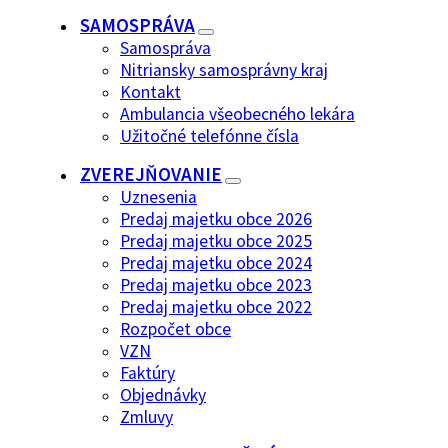
SAMOSPRÁVA
Samospráva
Nitriansky samosprávny kraj
Kontakt
Ambulancia všeobecného lekára
Užitočné telefónne čísla
ZVEREJŇOVANIE
Uznesenia
Predaj majetku obce 2026
Predaj majetku obce 2025
Predaj majetku obce 2024
Predaj majetku obce 2023
Predaj majetku obce 2022
Rozpočet obce
VZN
Faktúry
Objednávky
Zmluvy