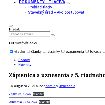
DOKUMENTY – TLAČIVÁ
Prehľad tlačív
Stavebný úrad – Ako postupovať
Hľadať:
Filtrovať výsledky:
všetko
články
stránky
oznámenia
lokácie
Skryť
vyhľadávanie
Domov
Novinky
Zápisnica a uznesenia z 5. riadne
14. augusta 2025
autor
admin
v
Uznesenia
Zapisnica_5-2025
Stiahnuť
Uznesenia_39-45_2025
Stiahnuť