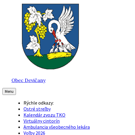
Preskočiť
Preskočiť
Preskočiť
na
na
na
obsah
hlavnú
pätičku
navigáciu
Obec Devičany
Menu
Rýchle odkazy:
Ostré streľby
Kalendár zvozu TKO
Virtuálny cintorín
Ambulancia všeobecného lekára
Voľby 2026