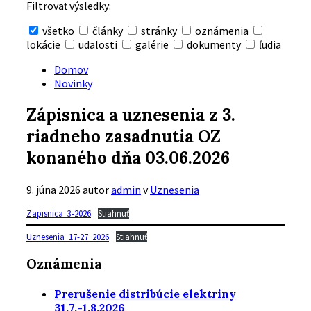
Filtrovať výsledky:
všetko
články
stránky
oznámenia
lokácie
udalosti
galérie
dokumenty
ľudia
Skryť
vyhľadávanie
Domov
Novinky
Zápisnica a uznesenia z 3.
riadneho zasadnutia OZ
konaného dňa 03.06.2026
9. júna 2026
autor
admin
v
Uznesenia
Zapisnica_3-2026
Stiahnuť
Uznesenia_17-27_2026
Stiahnuť
Oznámenia
Prerušenie distribúcie elektriny
31.7.-1.8.2026