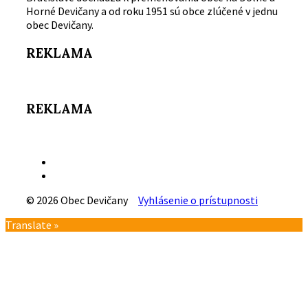
Horné Devičany a od roku 1951 sú obce zlúčené v jednu
obec Devičany.
REKLAMA
REKLAMA
Email
Facebook
© 2026 Obec Devičany
Vyhlásenie o prístupnosti
Návrat
Translate »
na
vrch
stránky