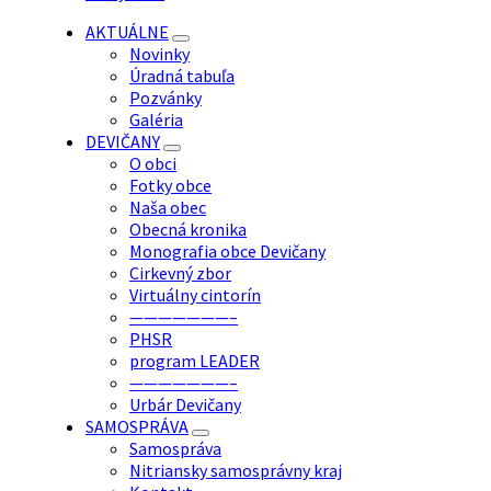
AKTUÁLNE
Novinky
Úradná tabuľa
Pozvánky
Galéria
DEVIČANY
O obci
Fotky obce
Naša obec
Obecná kronika
Monografia obce Devičany
Cirkevný zbor
Virtuálny cintorín
———————–
PHSR
program LEADER
———————–
Urbár Devičany
SAMOSPRÁVA
Samospráva
Nitriansky samosprávny kraj