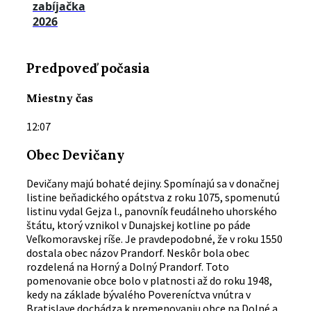
zabíjačka
2026
Predpoveď počasia
Miestny čas
12:07
Obec Devičany
Devičany majú bohaté dejiny. Spomínajú sa v donačnej
listine beňadického opátstva z roku 1075, spomenutú
listinu vydal Gejza l., panovník feudálneho uhorského
štátu, ktorý vznikol v Dunajskej kotline po páde
Veľkomoravskej ríše. Je pravdepodobné, že v roku 1550
dostala obec názov Prandorf. Neskôr bola obec
rozdelená na Horný a Dolný Prandorf. Toto
pomenovanie obce bolo v platnosti až do roku 1948,
kedy na základe bývalého Povereníctva vnútra v
Bratislave dochádza k premenovaniu obce na Dolné a