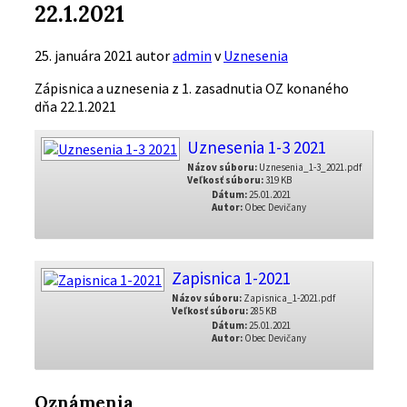
22.1.2021
25. januára 2021
autor
admin
v
Uznesenia
Zápisnica a uznesenia z 1. zasadnutia OZ konaného
dňa 22.1.2021
Uznesenia 1-3 2021
Názov súboru:
Uznesenia_1-3_2021.pdf
Veľkosť súboru:
319 KB
Dátum:
25.01.2021
Autor:
Obec Devičany
Zapisnica 1-2021
Názov súboru:
Zapisnica_1-2021.pdf
Veľkosť súboru:
285 KB
Dátum:
25.01.2021
Autor:
Obec Devičany
Oznámenia