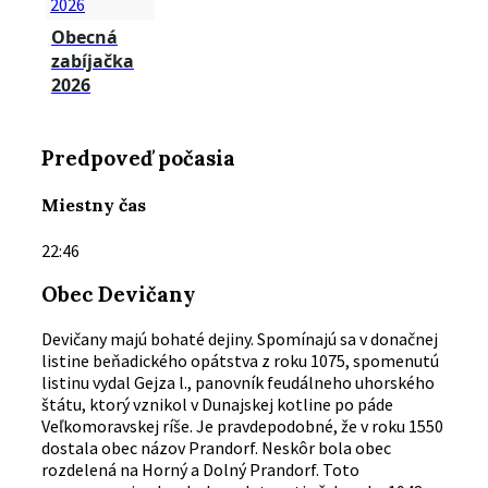
Obecná
zabíjačka
2026
Predpoveď počasia
Miestny čas
22:46
Obec Devičany
Devičany majú bohaté dejiny. Spomínajú sa v donačnej
listine beňadického opátstva z roku 1075, spomenutú
listinu vydal Gejza l., panovník feudálneho uhorského
štátu, ktorý vznikol v Dunajskej kotline po páde
Veľkomoravskej ríše. Je pravdepodobné, že v roku 1550
dostala obec názov Prandorf. Neskôr bola obec
rozdelená na Horný a Dolný Prandorf. Toto