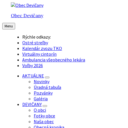
Preskočiť
Preskočiť
Preskočiť
na
na
na
Obec Devičany
obsah
hlavnú
pätičku
navigáciu
Menu
Rýchle odkazy:
Ostré streľby
Kalendár zvozu TKO
Virtuálny cintorín
Ambulancia všeobecného lekára
Voľby 2026
AKTUÁLNE
Novinky
Úradná tabuľa
Pozvánky
Galéria
DEVIČANY
O obci
Fotky obce
Naša obec
Obecná kronika