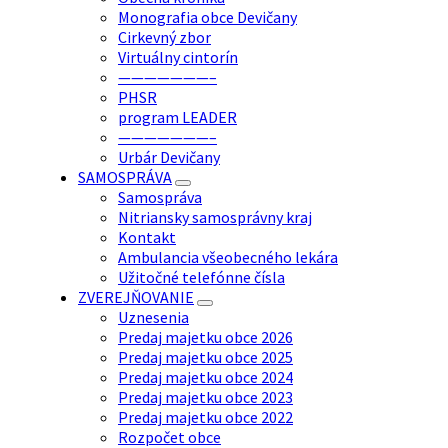
Monografia obce Devičany
Cirkevný zbor
Virtuálny cintorín
———————–
PHSR
program LEADER
———————–
Urbár Devičany
SAMOSPRÁVA
Samospráva
Nitriansky samosprávny kraj
Kontakt
Ambulancia všeobecného lekára
Užitočné telefónne čísla
ZVEREJŇOVANIE
Uznesenia
Predaj majetku obce 2026
Predaj majetku obce 2025
Predaj majetku obce 2024
Predaj majetku obce 2023
Predaj majetku obce 2022
Rozpočet obce