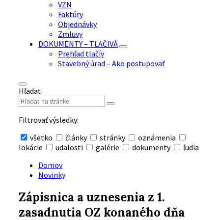
VZN
Faktúry
Objednávky
Zmluvy
DOKUMENTY – TLAČIVÁ
Prehľad tlačív
Stavebný úrad – Ako postupovať
Hľadať:
Filtrovať výsledky:
všetko
články
stránky
oznámenia
lokácie
udalosti
galérie
dokumenty
ľudia
Skryť
vyhľadávanie
Domov
Novinky
Zápisnica a uznesenia z 1.
zasadnutia OZ konaného dňa