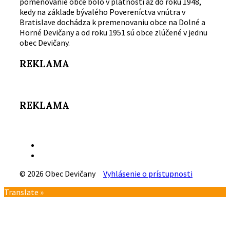
pomenovanie obce bolo v platnosti až do roku 1948,
kedy na základe bývalého Povereníctva vnútra v
Bratislave dochádza k premenovaniu obce na Dolné a
Horné Devičany a od roku 1951 sú obce zlúčené v jednu
obec Devičany.
REKLAMA
REKLAMA
Email
Facebook
© 2026 Obec Devičany
Vyhlásenie o prístupnosti
Návrat
Translate »
na
vrch
stránky