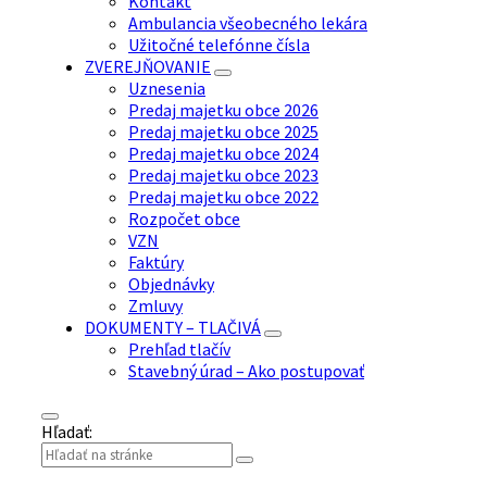
Kontakt
Ambulancia všeobecného lekára
Užitočné telefónne čísla
ZVEREJŇOVANIE
Uznesenia
Predaj majetku obce 2026
Predaj majetku obce 2025
Predaj majetku obce 2024
Predaj majetku obce 2023
Predaj majetku obce 2022
Rozpočet obce
VZN
Faktúry
Objednávky
Zmluvy
DOKUMENTY – TLAČIVÁ
Prehľad tlačív
Stavebný úrad – Ako postupovať
Hľadať: