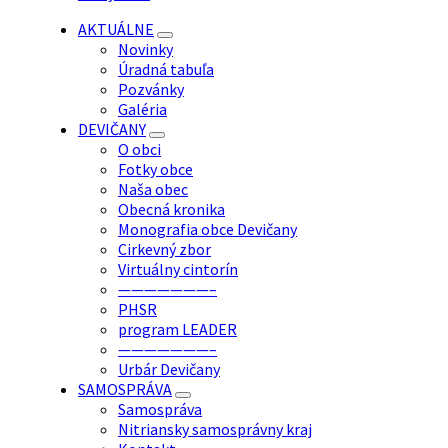
AKTUÁLNE
Novinky
Úradná tabuľa
Pozvánky
Galéria
DEVIČANY
O obci
Fotky obce
Naša obec
Obecná kronika
Monografia obce Devičany
Cirkevný zbor
Virtuálny cintorín
———————–
PHSR
program LEADER
———————–
Urbár Devičany
SAMOSPRÁVA
Samospráva
Nitriansky samosprávny kraj