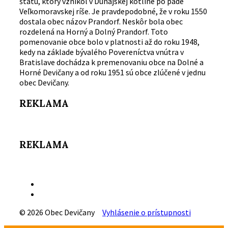
štátu, ktorý vznikol v Dunajskej kotline po páde
Veľkomoravskej ríše. Je pravdepodobné, že v roku 1550
dostala obec názov Prandorf. Neskôr bola obec
rozdelená na Horný a Dolný Prandorf. Toto
pomenovanie obce bolo v platnosti až do roku 1948,
kedy na základe bývalého Povereníctva vnútra v
Bratislave dochádza k premenovaniu obce na Dolné a
Horné Devičany a od roku 1951 sú obce zlúčené v jednu
obec Devičany.
REKLAMA
REKLAMA
Email
Facebook
© 2026 Obec Devičany
Vyhlásenie o prístupnosti