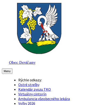
Preskočiť
Preskočiť
Preskočiť
na
na
na
obsah
hlavnú
pätičku
navigáciu
Obec Devičany
Menu
Rýchle odkazy:
Ostré streľby
Kalendár zvozu TKO
Virtuálny cintorín
Ambulancia všeobecného lekára
Voľby 2026