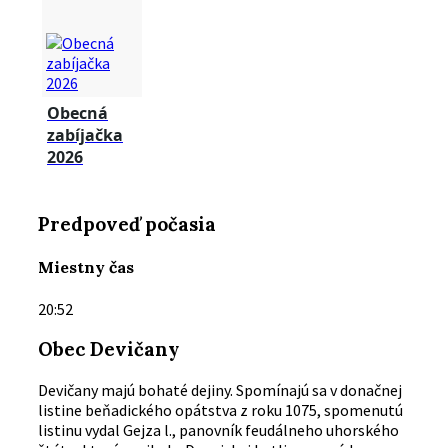
Obecná
zabíjačka
2026
Predpoveď počasia
Miestny čas
20:52
Obec Devičany
Devičany majú bohaté dejiny. Spomínajú sa v donačnej
listine beňadického opátstva z roku 1075, spomenutú
listinu vydal Gejza l., panovník feudálneho uhorského