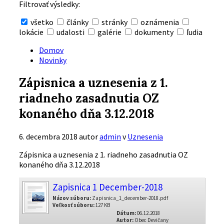
Filtrovať výsledky:
všetko
články
stránky
oznámenia
lokácie
udalosti
galérie
dokumenty
ľudia
Skryť
vyhľadávanie
Domov
Novinky
Zápisnica a uznesenia z 1.
riadneho zasadnutia OZ
konaného dňa 3.12.2018
6. decembra 2018
autor
admin
v
Uznesenia
Zápisnica a uznesenia z 1. riadneho zasadnutia OZ
konaného dňa 3.12.2018
Zapisnica 1 December-2018
Názov súboru:
Zapisnica_1_december-2018.pdf
Veľkosť súboru:
127 KB
Dátum:
06.12.2018
Autor:
Obec Devičany