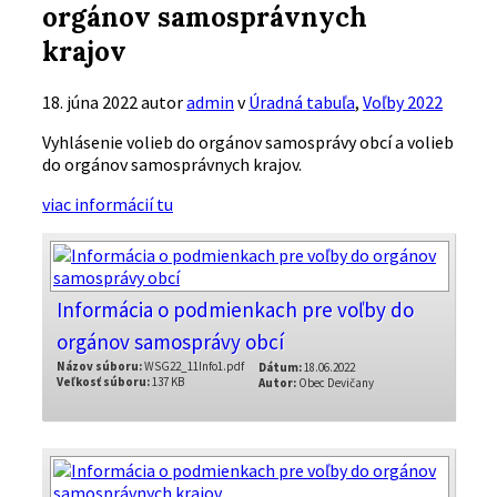
orgánov samosprávnych
krajov
18. júna 2022
autor
admin
v
Úradná tabuľa
,
Voľby 2022
Vyhlásenie volieb do orgánov samosprávy obcí a volieb
do orgánov samosprávnych krajov.
viac informácií tu
Informácia o podmienkach pre voľby do
orgánov samosprávy obcí
Názov súboru:
WSG22_11Info1.pdf
Dátum:
18.06.2022
Veľkosť súboru:
137 KB
Autor:
Obec Devičany