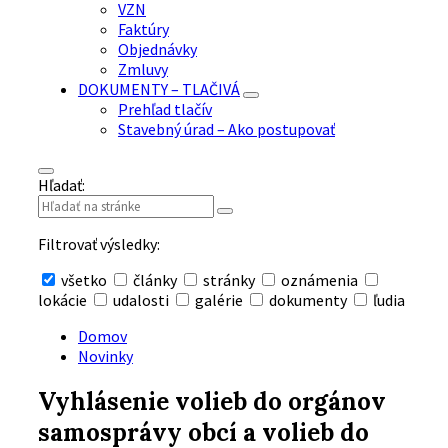
VZN
Faktúry
Objednávky
Zmluvy
DOKUMENTY – TLAČIVÁ
Prehľad tlačív
Stavebný úrad – Ako postupovať
Hľadať:
Filtrovať výsledky:
všetko
články
stránky
oznámenia
lokácie
udalosti
galérie
dokumenty
ľudia
Skryť
vyhľadávanie
Domov
Novinky
Vyhlásenie volieb do orgánov
samosprávy obcí a volieb do