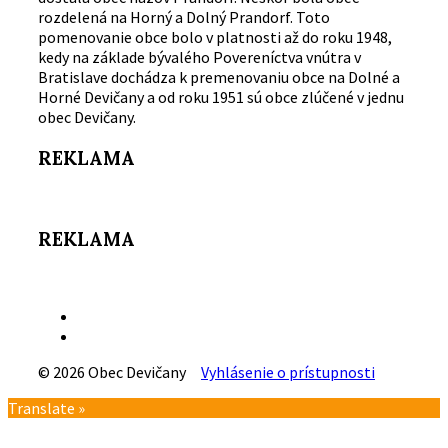
rozdelená na Horný a Dolný Prandorf. Toto
pomenovanie obce bolo v platnosti až do roku 1948,
kedy na základe bývalého Povereníctva vnútra v
Bratislave dochádza k premenovaniu obce na Dolné a
Horné Devičany a od roku 1951 sú obce zlúčené v jednu
obec Devičany.
REKLAMA
REKLAMA
Email
Facebook
© 2026 Obec Devičany
Vyhlásenie o prístupnosti
Návrat
Translate »
na
vrch