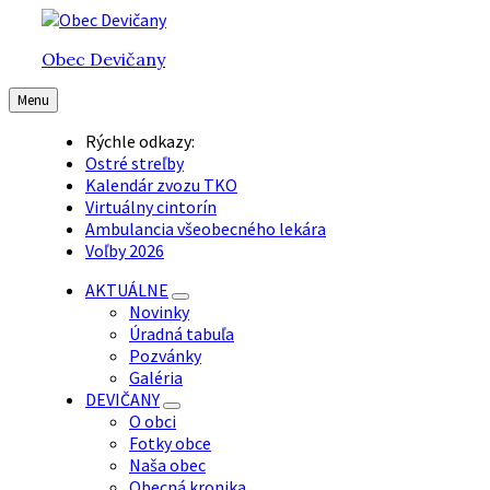
Preskočiť
Preskočiť
Preskočiť
na
na
na
Obec Devičany
obsah
hlavnú
pätičku
navigáciu
Menu
Rýchle odkazy:
Ostré streľby
Kalendár zvozu TKO
Virtuálny cintorín
Ambulancia všeobecného lekára
Voľby 2026
AKTUÁLNE
Novinky
Úradná tabuľa
Pozvánky
Galéria
DEVIČANY
O obci
Fotky obce
Naša obec
Obecná kronika