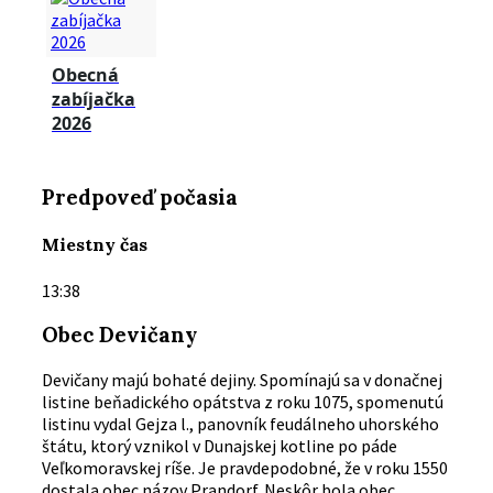
Obecná
zabíjačka
2026
Predpoveď počasia
Miestny čas
13:38
Obec Devičany
Devičany majú bohaté dejiny. Spomínajú sa v donačnej
listine beňadického opátstva z roku 1075, spomenutú
listinu vydal Gejza l., panovník feudálneho uhorského
štátu, ktorý vznikol v Dunajskej kotline po páde
Veľkomoravskej ríše. Je pravdepodobné, že v roku 1550
dostala obec názov Prandorf. Neskôr bola obec