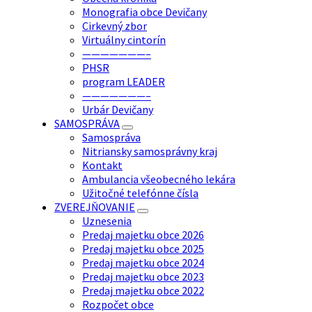
Monografia obce Devičany
Cirkevný zbor
Virtuálny cintorín
———————–
PHSR
program LEADER
———————–
Urbár Devičany
SAMOSPRÁVA
Samospráva
Nitriansky samosprávny kraj
Kontakt
Ambulancia všeobecného lekára
Užitočné telefónne čísla
ZVEREJŇOVANIE
Uznesenia
Predaj majetku obce 2026
Predaj majetku obce 2025
Predaj majetku obce 2024
Predaj majetku obce 2023
Predaj majetku obce 2022
Rozpočet obce