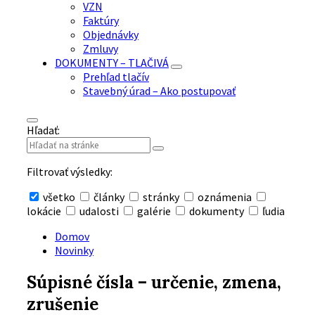
VZN
Faktúry
Objednávky
Zmluvy
DOKUMENTY – TLAČIVÁ
Prehľad tlačív
Stavebný úrad – Ako postupovať
Hľadať:
Filtrovať výsledky:
všetko
články
stránky
oznámenia
lokácie
udalosti
galérie
dokumenty
ľudia
Skryť
vyhľadávanie
Domov
Novinky
Súpisné čísla – určenie, zmena,
zrušenie