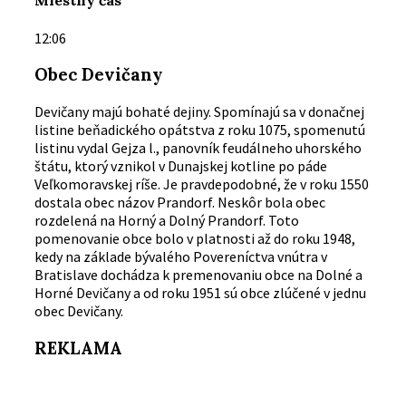
Miestny čas
12:06
Obec Devičany
Devičany majú bohaté dejiny. Spomínajú sa v donačnej
listine beňadického opátstva z roku 1075, spomenutú
listinu vydal Gejza l., panovník feudálneho uhorského
štátu, ktorý vznikol v Dunajskej kotline po páde
Veľkomoravskej ríše. Je pravdepodobné, že v roku 1550
dostala obec názov Prandorf. Neskôr bola obec
rozdelená na Horný a Dolný Prandorf. Toto
pomenovanie obce bolo v platnosti až do roku 1948,
kedy na základe bývalého Povereníctva vnútra v
Bratislave dochádza k premenovaniu obce na Dolné a
Horné Devičany a od roku 1951 sú obce zlúčené v jednu
obec Devičany.
REKLAMA