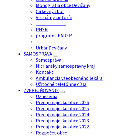
Monografia obce Devičany
Cirkevný zbor
Virtuálny cintorín
———————–
PHSR
program LEADER
———————–
Urbár Devičany
SAMOSPRÁVA
Samospráva
Nitriansky samosprávny kraj
Kontakt
Ambulancia všeobecného lekára
Užitočné telefónne čísla
ZVEREJŇOVANIE
Uznesenia
Predaj majetku obce 2026
Predaj majetku obce 2025
Predaj majetku obce 2024
Predaj majetku obce 2023
Predaj majetku obce 2022
Rozpočet obce