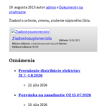
19. augusta 2013
autor
admin
v
Dokumenty na
stiahnutie
Žiadosť o určenie, zmenu, zrušenie súpisného čísla.
Ziadostosupisnecislo
Dátum:
19.08.2013
Názov súboru:
ziadostosupisnecislo.pdf
Autor:
Veľkosť súboru:
96 KB
Oznámenia
Prerušenie distribúcie elektriny
31.7.-1.8.2026
22. júla 2026
Pozvánka na zasadnutie OZ 15.07.2026
10. júla 2026