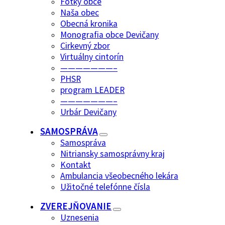
Fotky obce
Naša obec
Obecná kronika
Monografia obce Devičany
Cirkevný zbor
Virtuálny cintorín
———————–
PHSR
program LEADER
———————–
Urbár Devičany
SAMOSPRÁVA
Samospráva
Nitriansky samosprávny kraj
Kontakt
Ambulancia všeobecného lekára
Užitočné telefónne čísla
ZVEREJŇOVANIE
Uznesenia