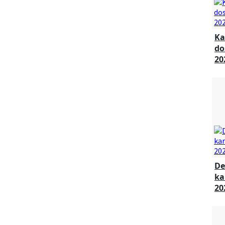
Ka
do
20
De
ka
20