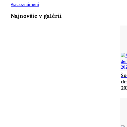
Viac oznámení
Najnovšie v galérii
Šp
de
20