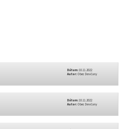
Dátum:
10.11.2022
Autor:
Obec Devičany
Dátum:
10.11.2022
Autor:
Obec Devičany