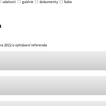
udalosti
galérie
dokumenty
ľudia
a
ra 2022 o vyhlásení referenda