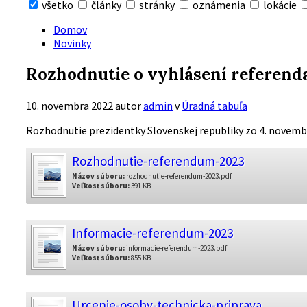
všetko
články
stránky
oznámenia
lokácie
Skryť
vyhľadávanie
Domov
Novinky
Rozhodnutie o vyhlásení referend
10. novembra 2022
autor
admin
v
Úradná tabuľa
Rozhodnutie prezidentky Slovenskej republiky zo 4. novemb
Rozhodnutie-referendum-2023
Názov súboru:
rozhodnutie-referendum-2023.pdf
Veľkosť súboru:
391 KB
Informacie-referendum-2023
Názov súboru:
informacie-referendum-2023.pdf
Veľkosť súboru:
855 KB
Urcenie-osoby-technicka-priprava