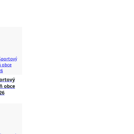
ortový
ň obce
26