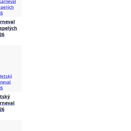
rneval
spelých
26
tský
rneval
26