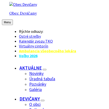
Preskočiť
Preskočiť
Preskočiť
na
na
na
Obec Devičany
obsah
hlavnú
pätičku
navigáciu
Menu
Rýchle odkazy:
Ostré streľby
Kalendár zvozu TKO
Virtuálny cintorín
Ambulancia všeobecného lekára
Voľby 2026
AKTUÁLNE
Novinky
Úradná tabuľa
Pozvánky
Galéria
DEVIČANY
O obci