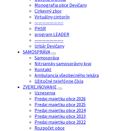
Monografia obce Devičany
Cirkevný zbor
Virtuálny cintorín
———————–
PHSR
program LEADER
———————–
Urbár Devičany
SAMOSPRÁVA
Samospráva
Nitriansky samosprávny kraj
Kontakt
Ambulancia všeobecného lekára
Užitočné telefónne čísla
ZVEREJŇOVANIE
Uznesenia
Predaj majetku obce 2026
Predaj majetku obce 2025
Predaj majetku obce 2024
Predaj majetku obce 2023
Predaj majetku obce 2022
Rozpočet obce