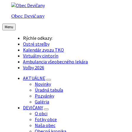
Preskočiť
Preskočiť
Preskočiť
na
na
na
Obec Devičany
obsah
hlavnú
pätičku
navigáciu
Menu
Rýchle odkazy:
Ostré streľby
Kalendár zvozu TKO
Virtuálny cintorín
Ambulancia všeobecného lekára
Voľby 2026
AKTUÁLNE
Novinky
Úradná tabuľa
Pozvánky
Galéria
DEVIČANY
O obci
Fotky obce
Naša obec
Obecná kronika