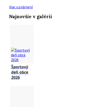
Viac oznámení
Najnovšie v galérii
Športový
deň obce
2026