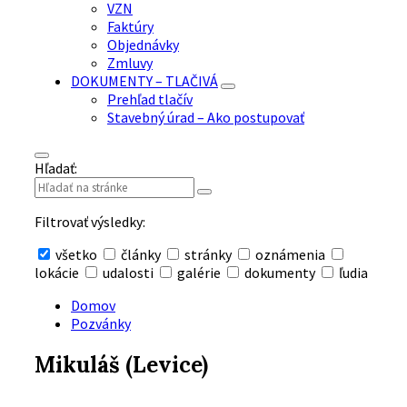
VZN
Faktúry
Objednávky
Zmluvy
DOKUMENTY – TLAČIVÁ
Prehľad tlačív
Stavebný úrad – Ako postupovať
Hľadať:
Filtrovať výsledky:
všetko
články
stránky
oznámenia
lokácie
udalosti
galérie
dokumenty
ľudia
Skryť
vyhľadávanie
Domov
Pozvánky
Mikuláš (Levice)