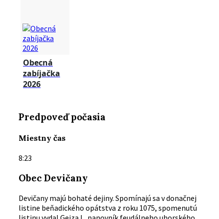
Obecná
zabíjačka
2026
Predpoveď počasia
Miestny čas
8:23
Obec Devičany
Devičany majú bohaté dejiny. Spomínajú sa v donačnej
listine beňadického opátstva z roku 1075, spomenutú
listinu vydal Gejza l., panovník feudálneho uhorského