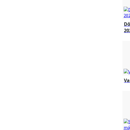
Dô
20
Va