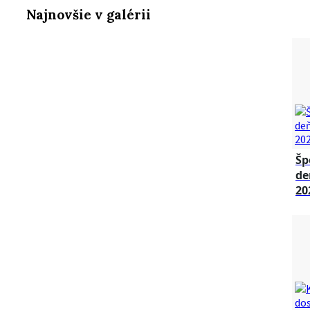
Najnovšie v galérii
Šp
de
20