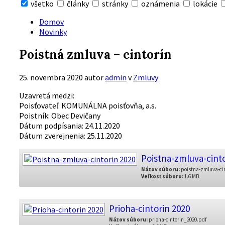
všetko
články
stránky
oznámenia
lokácie
Skryť
vyhľadávanie
Domov
Novinky
Poistná zmluva – cintorín
25. novembra 2020
autor
admin
v
Zmluvy
Uzavretá medzi:
Poisťovateľ: KOMUNÁLNA poisťovňa, a.s.
Poistník: Obec Devičany
Dátum podpísania: 24.11.2020
Dátum zverejnenia: 25.11.2020
Poistna-zmluva-cinto
Názov súboru:
poistna-zmluva-cin
Veľkosť súboru:
1.6 MB
Prioha-cintorin 2020
Názov súboru:
prioha-cintorin_2020.pdf