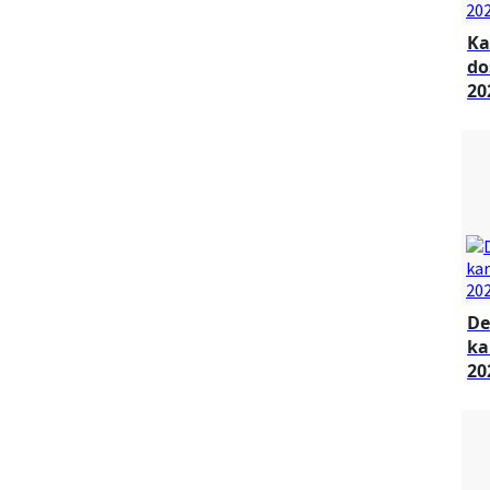
Ka
do
20
De
ka
20