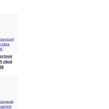
ortový
ň obce
26