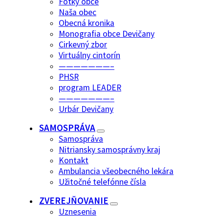
Fotky obce
Naša obec
Obecná kronika
Monografia obce Devičany
Cirkevný zbor
Virtuálny cintorín
———————–
PHSR
program LEADER
———————–
Urbár Devičany
SAMOSPRÁVA
Samospráva
Nitriansky samosprávny kraj
Kontakt
Ambulancia všeobecného lekára
Užitočné telefónne čísla
ZVEREJŇOVANIE
Uznesenia