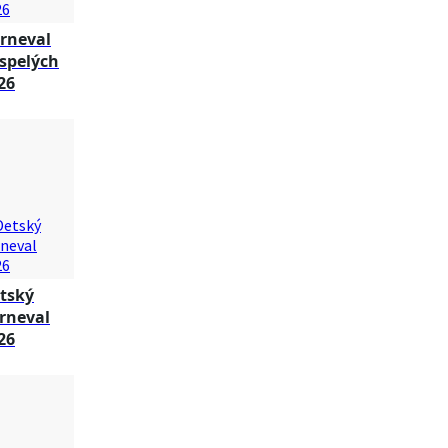
rneval
spelých
26
tský
rneval
26