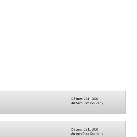
Dátum:
25.11.2020
Autor:
Obec Devičany
Dátum:
25.11.2020
Autor:
Obec Devičany