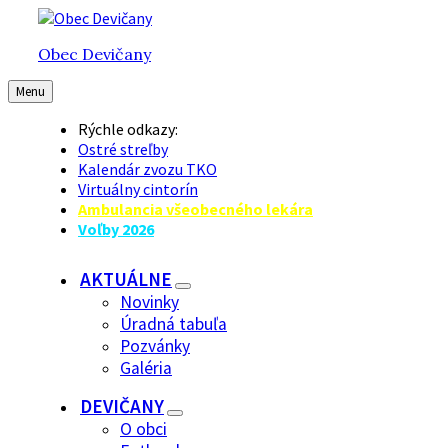
Preskočiť
Preskočiť
Preskočiť
na
na
na
Obec Devičany
obsah
hlavnú
pätičku
navigáciu
Menu
Rýchle odkazy:
Ostré streľby
Kalendár zvozu TKO
Virtuálny cintorín
Ambulancia všeobecného lekára
Voľby 2026
AKTUÁLNE
Novinky
Úradná tabuľa
Pozvánky
Galéria
DEVIČANY
O obci