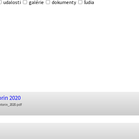
udalosti
galérie
dokumenty
ľudia
rin 2020
torin_2020.pdf