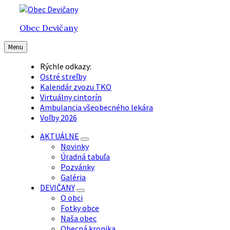
Preskočiť
Preskočiť
Preskočiť
na
na
na
Obec Devičany
obsah
hlavnú
pätičku
navigáciu
Menu
Rýchle odkazy:
Ostré streľby
Kalendár zvozu TKO
Virtuálny cintorín
Ambulancia všeobecného lekára
Voľby 2026
AKTUÁLNE
Novinky
Úradná tabuľa
Pozvánky
Galéria
DEVIČANY
O obci
Fotky obce
Naša obec
Obecná kronika