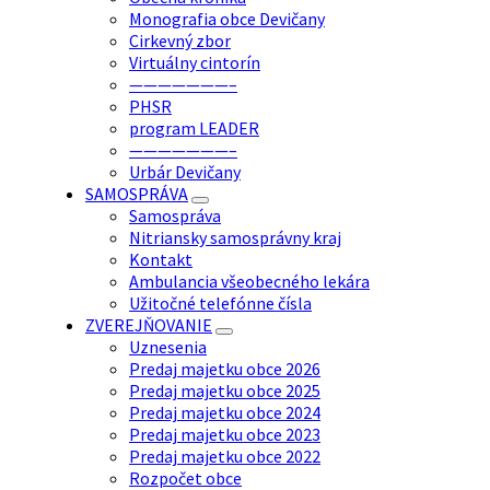
Monografia obce Devičany
Cirkevný zbor
Virtuálny cintorín
———————–
PHSR
program LEADER
———————–
Urbár Devičany
SAMOSPRÁVA
Samospráva
Nitriansky samosprávny kraj
Kontakt
Ambulancia všeobecného lekára
Užitočné telefónne čísla
ZVEREJŇOVANIE
Uznesenia
Predaj majetku obce 2026
Predaj majetku obce 2025
Predaj majetku obce 2024
Predaj majetku obce 2023
Predaj majetku obce 2022
Rozpočet obce