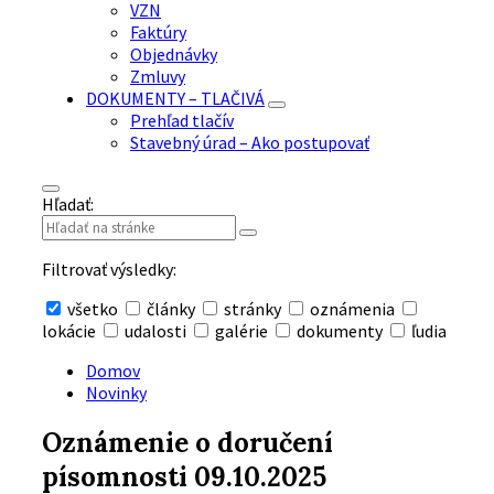
VZN
Faktúry
Objednávky
Zmluvy
DOKUMENTY – TLAČIVÁ
Prehľad tlačív
Stavebný úrad – Ako postupovať
Hľadať:
Filtrovať výsledky:
všetko
články
stránky
oznámenia
lokácie
udalosti
galérie
dokumenty
ľudia
Skryť
vyhľadávanie
Domov
Novinky
Oznámenie o doručení
písomnosti 09.10.2025