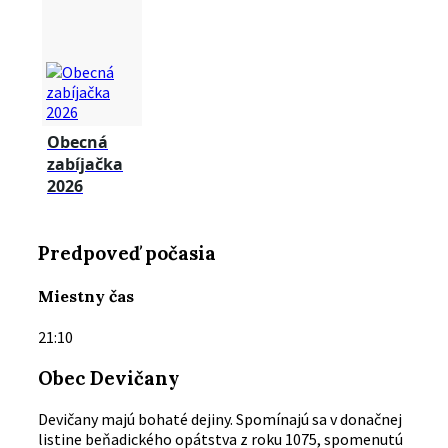
Obecná
zabíjačka
2026
Predpoveď počasia
Miestny čas
21:10
Obec Devičany
Devičany majú bohaté dejiny. Spomínajú sa v donačnej
listine beňadického opátstva z roku 1075, spomenutú