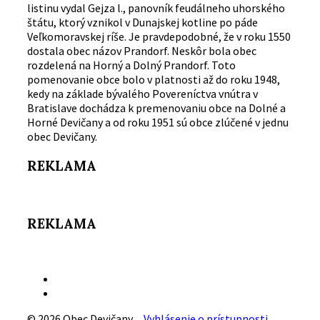
listinu vydal Gejza l., panovník feudálneho uhorského
štátu, ktorý vznikol v Dunajskej kotline po páde
Veľkomoravskej ríše. Je pravdepodobné, že v roku 1550
dostala obec názov Prandorf. Neskôr bola obec
rozdelená na Horný a Dolný Prandorf. Toto
pomenovanie obce bolo v platnosti až do roku 1948,
kedy na základe bývalého Povereníctva vnútra v
Bratislave dochádza k premenovaniu obce na Dolné a
Horné Devičany a od roku 1951 sú obce zlúčené v jednu
obec Devičany.
REKLAMA
REKLAMA
Email
Facebook
© 2026 Obec Devičany
Vyhlásenie o prístupnosti