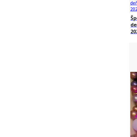
Šp
de
20