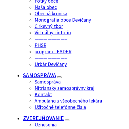
Fotky obce
Naša obec
Obecná kronika
Monografia obce Devičany
Cirkevný zbor
Virtuálny cintorín
———————–
PHSR
program LEADER
———————–
Urbár Devičany
SAMOSPRÁVA
Samospráva
Nitriansky samosprávny kraj
Kontakt
Ambulancia všeobecného lekára
Užitočné telefónne čísla
ZVEREJŇOVANIE
Uznesenia