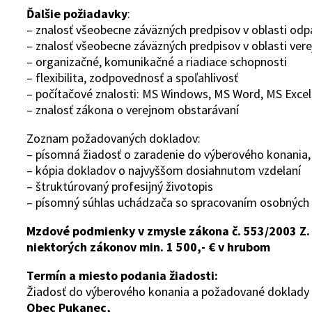
Ďalšie požiadavky
:
– znalosť všeobecne záväzných predpisov v oblasti od
– znalosť všeobecne záväzných predpisov v oblasti ver
– organizačné, komunikačné a riadiace schopnosti
– flexibilita, zodpovednosť a spoľahlivosť
– počítačové znalosti: MS Windows, MS Word, MS Excel,
– znalosť zákona o verejnom obstarávaní
Zoznam požadovaných dokladov:
– písomná žiadosť o zaradenie do výberového konania,
– kópia dokladov o najvyššom dosiahnutom vzdelaní
– štruktúrovaný profesijný životopis
– písomný súhlas uchádzača so spracovaním osobných ú
Mzdové podmienky v zmysle zákona č. 553/2003 Z.
niektorých
zákonov min. 1 500,- € v hrubom
Termín a miesto podania žiadosti:
Žiadosť do výberového konania a požadované doklady
Obec Pukanec,