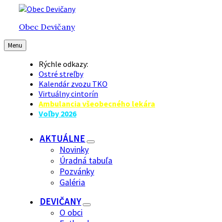
Preskočiť
Preskočiť
Preskočiť
na
na
na
Obec Devičany
obsah
hlavnú
pätičku
navigáciu
Menu
Rýchle odkazy:
Ostré streľby
Kalendár zvozu TKO
Virtuálny cintorín
Ambulancia všeobecného lekára
Voľby 2026
AKTUÁLNE
Novinky
Úradná tabuľa
Pozvánky
Galéria
DEVIČANY
O obci