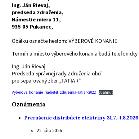
Ing. Ján Rievaj,
predseda združenia,
Námestie mieru 11,
935 05 Pukanec,
Obálku označte heslom: VÝBEROVÉ KONANIE
Termín a miesto výberového konania budú telefonick
Ing. Ján Rievaj
Predseda Správnej rady Združenia obcí
pre separovaný zber „TATIAR”
Vyberove_konanie_riadietel_zdruzenia-Tatiar-2022
Stiahnuť
Oznámenia
Prerušenie distribúcie elektriny 31.7.-1.8.2026
22. júla 2026