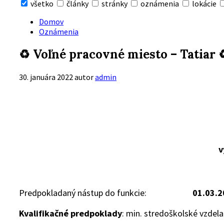
všetko
články
stránky
oznámenia
lokácie
Skryť
vyhľadávanie
Domov
Oznámenia
♻ Voľné pracovné miesto – Tatiar 
30. januára 2022
autor
admin
v
Predpokladaný nástup do funkcie:
01.03.2
Kvalifikačné predpoklady
: min. stredoškolské vzdel