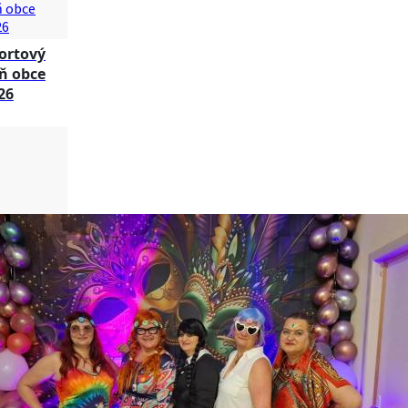
ortový
ň obce
26