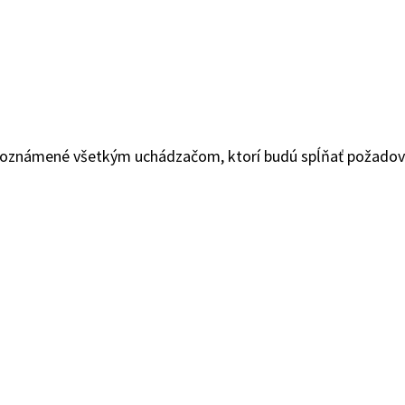
y oznámené všetkým uchádzačom, ktorí budú spĺňať požado