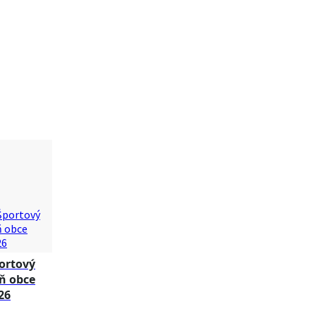
ortový
ň obce
26