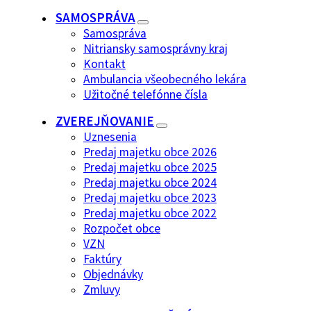
SAMOSPRÁVA
Samospráva
Nitriansky samosprávny kraj
Kontakt
Ambulancia všeobecného lekára
Užitočné telefónne čísla
ZVEREJŇOVANIE
Uznesenia
Predaj majetku obce 2026
Predaj majetku obce 2025
Predaj majetku obce 2024
Predaj majetku obce 2023
Predaj majetku obce 2022
Rozpočet obce
VZN
Faktúry
Objednávky
Zmluvy