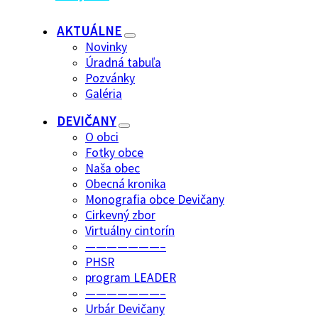
AKTUÁLNE
Novinky
Úradná tabuľa
Pozvánky
Galéria
DEVIČANY
O obci
Fotky obce
Naša obec
Obecná kronika
Monografia obce Devičany
Cirkevný zbor
Virtuálny cintorín
———————–
PHSR
program LEADER
———————–
Urbár Devičany