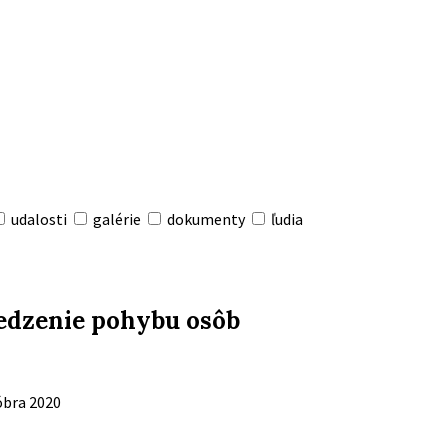
udalosti
galérie
dokumenty
ľudia
medzenie pohybu osôb
óbra 2020