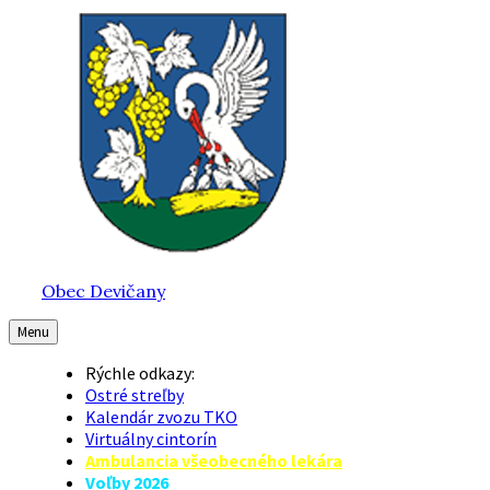
Preskočiť
Preskočiť
Preskočiť
na
na
na
obsah
hlavnú
pätičku
navigáciu
Obec Devičany
Menu
Rýchle odkazy:
Ostré streľby
Kalendár zvozu TKO
Virtuálny cintorín
Ambulancia všeobecného lekára
Voľby 2026