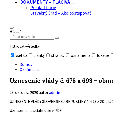
DOKUMENTY – TLAČIVÁ
Prehľad tlačív
Stavebný úrad – Ako postupovať
Hľadať:
Filtrovať výsledky:
všetko
články
stránky
oznámenia
lokácie
Skryť
vyhľadávanie
Domov
Oznámenia
Uznesenie vlády č. 678 a 693 – ob
28. októbra 2020
autor
admin
UZNESENIE VLÁDY SLOVENSKEJ REPUBLIKY č . 693 z 28. okt
Uznesenie na stiahnutie v PDF: