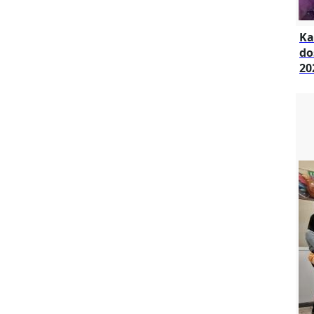
Ka
do
20