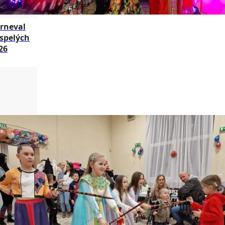
rneval
spelých
26