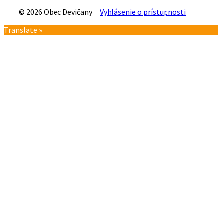
© 2026 Obec Devičany
Vyhlásenie o prístupnosti
Návrat
Translate »
na
vrch
stránky