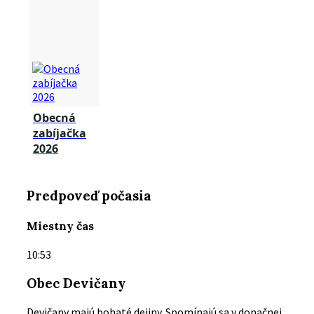
Obecná
zabíjačka
2026
Predpoveď počasia
Miestny čas
10:53
Obec Devičany
Devičany majú bohaté dejiny. Spomínajú sa v donačnej