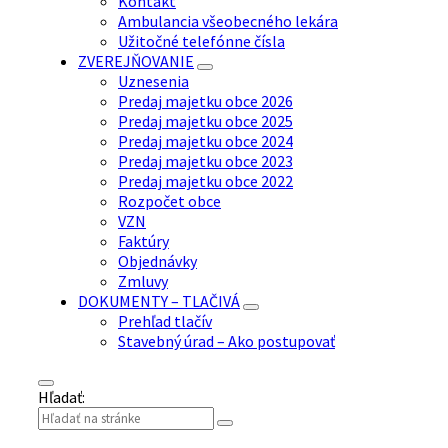
Kontakt
Ambulancia všeobecného lekára
Užitočné telefónne čísla
ZVEREJŇOVANIE
Uznesenia
Predaj majetku obce 2026
Predaj majetku obce 2025
Predaj majetku obce 2024
Predaj majetku obce 2023
Predaj majetku obce 2022
Rozpočet obce
VZN
Faktúry
Objednávky
Zmluvy
DOKUMENTY – TLAČIVÁ
Prehľad tlačív
Stavebný úrad – Ako postupovať
Hľadať: