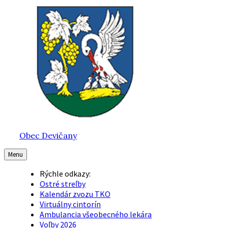
Preskočiť
Preskočiť
Preskočiť
na
na
na
obsah
hlavnú
pätičku
navigáciu
Obec Devičany
Menu
Rýchle odkazy:
Ostré streľby
Kalendár zvozu TKO
Virtuálny cintorín
Ambulancia všeobecného lekára
Voľby 2026