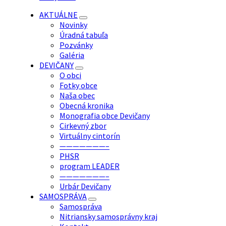
AKTUÁLNE
Novinky
Úradná tabuľa
Pozvánky
Galéria
DEVIČANY
O obci
Fotky obce
Naša obec
Obecná kronika
Monografia obce Devičany
Cirkevný zbor
Virtuálny cintorín
———————–
PHSR
program LEADER
———————–
Urbár Devičany
SAMOSPRÁVA
Samospráva
Nitriansky samosprávny kraj