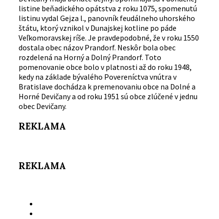
listine beňadického opátstva z roku 1075, spomenutú
listinu vydal Gejza l., panovník feudálneho uhorského
štátu, ktorý vznikol v Dunajskej kotline po páde
Veľkomoravskej ríše. Je pravdepodobné, že v roku 1550
dostala obec názov Prandorf. Neskôr bola obec
rozdelená na Horný a Dolný Prandorf. Toto
pomenovanie obce bolo v platnosti až do roku 1948,
kedy na základe bývalého Povereníctva vnútra v
Bratislave dochádza k premenovaniu obce na Dolné a
Horné Devičany a od roku 1951 sú obce zlúčené v jednu
obec Devičany.
REKLAMA
REKLAMA
Email
Facebook