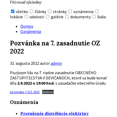
Filtrovať výsledky:
všetko
články
stránky
oznámenia
lokácie
udalosti
galérie
dokumenty
ľudia
Skryť
vyhľadávanie
Domov
Oznámenia
Pozvánka na 7. zasadnutie OZ
2022
31. augusta 2022
autor
admin
Pozývam Vás na 7. riadne zasadnutie OBECNÉHO
ZASTUPITEĽSTVA V DEVIČANOCH, ktoré sa bude konať
dňa
2.9.2022 o 19:00 hod.
v zasadačke obecného úradu.
pozvnaka-7-OZ-2022
Stiahnuť
Oznámenia
Prerušenie distribúcie elektriny