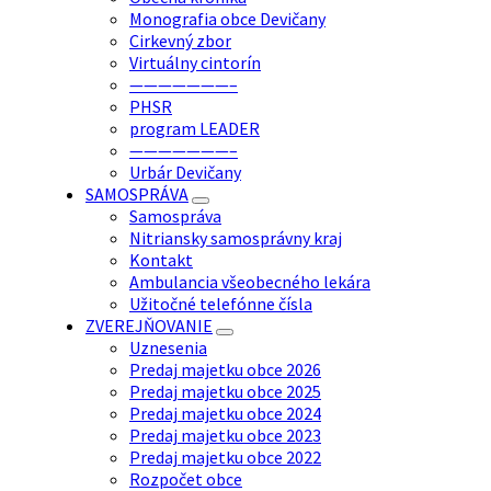
Monografia obce Devičany
Cirkevný zbor
Virtuálny cintorín
———————–
PHSR
program LEADER
———————–
Urbár Devičany
SAMOSPRÁVA
Samospráva
Nitriansky samosprávny kraj
Kontakt
Ambulancia všeobecného lekára
Užitočné telefónne čísla
ZVEREJŇOVANIE
Uznesenia
Predaj majetku obce 2026
Predaj majetku obce 2025
Predaj majetku obce 2024
Predaj majetku obce 2023
Predaj majetku obce 2022
Rozpočet obce