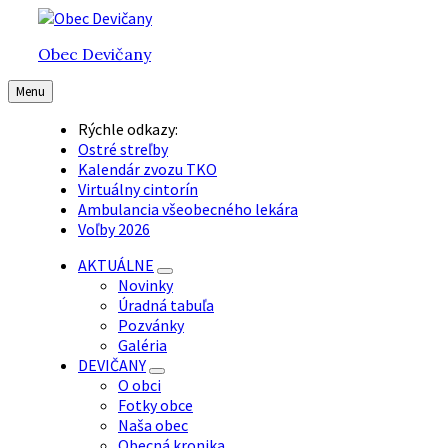
Preskočiť
Preskočiť
Preskočiť
na
na
na
Obec Devičany
obsah
hlavnú
pätičku
navigáciu
Menu
Rýchle odkazy:
Ostré streľby
Kalendár zvozu TKO
Virtuálny cintorín
Ambulancia všeobecného lekára
Voľby 2026
AKTUÁLNE
Novinky
Úradná tabuľa
Pozvánky
Galéria
DEVIČANY
O obci
Fotky obce
Naša obec
Obecná kronika