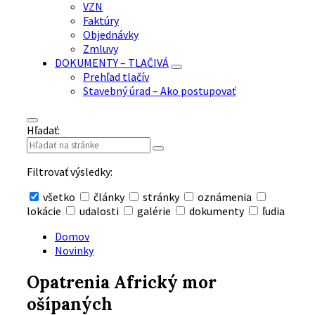
VZN
Faktúry
Objednávky
Zmluvy
DOKUMENTY – TLAČIVÁ
Prehľad tlačív
Stavebný úrad – Ako postupovať
Hľadať:
Filtrovať výsledky:
všetko
články
stránky
oznámenia
lokácie
udalosti
galérie
dokumenty
ľudia
Skryť
vyhľadávanie
Domov
Novinky
Opatrenia Africký mor
ošípaných