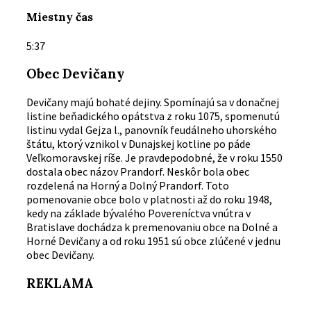
Miestny čas
5:37
Obec Devičany
Devičany majú bohaté dejiny. Spomínajú sa v donačnej
listine beňadického opátstva z roku 1075, spomenutú
listinu vydal Gejza l., panovník feudálneho uhorského
štátu, ktorý vznikol v Dunajskej kotline po páde
Veľkomoravskej ríše. Je pravdepodobné, že v roku 1550
dostala obec názov Prandorf. Neskôr bola obec
rozdelená na Horný a Dolný Prandorf. Toto
pomenovanie obce bolo v platnosti až do roku 1948,
kedy na základe bývalého Povereníctva vnútra v
Bratislave dochádza k premenovaniu obce na Dolné a
Horné Devičany a od roku 1951 sú obce zlúčené v jednu
obec Devičany.
REKLAMA