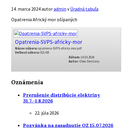
14. marca 2024
autor
admin
v
Úradná tabuľa
Opatrenia Africký mor ošípaných
Opatrenia-SVPS-africky-mor
Názov súboru:
opatrenia-SVPS-africky-mor.pdf
Veľkosť súboru:
921 KB
Dátum:
14.03.2024
Autor:
Obec Devičany
Oznámenia
Prerušenie distribúcie elektriny
31.7.-1.8.2026
22. júla 2026
Pozvánka na zasadnutie OZ 15.07.2026