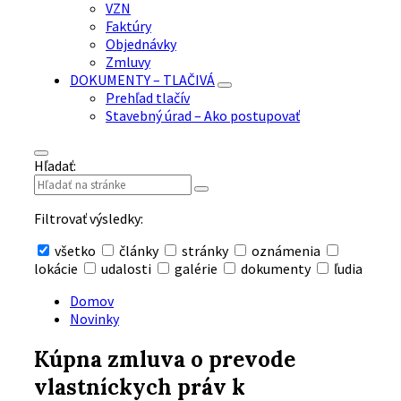
VZN
Faktúry
Objednávky
Zmluvy
DOKUMENTY – TLAČIVÁ
Prehľad tlačív
Stavebný úrad – Ako postupovať
Hľadať:
Filtrovať výsledky:
všetko
články
stránky
oznámenia
lokácie
udalosti
galérie
dokumenty
ľudia
Skryť
vyhľadávanie
Domov
Novinky
Kúpna zmluva o prevode
vlastníckych práv k