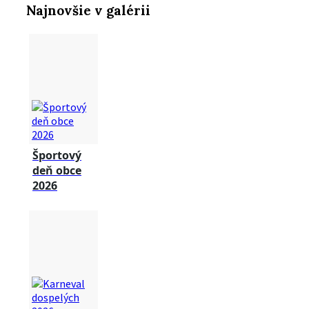
Najnovšie v galérii
Športový
deň obce
2026