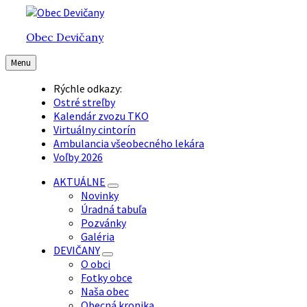
Preskočiť
Preskočiť
Preskočiť
na
na
na
Obec Devičany
obsah
hlavnú
pätičku
navigáciu
Menu
Rýchle odkazy:
Ostré streľby
Kalendár zvozu TKO
Virtuálny cintorín
Ambulancia všeobecného lekára
Voľby 2026
AKTUÁLNE
Novinky
Úradná tabuľa
Pozvánky
Galéria
DEVIČANY
O obci
Fotky obce
Naša obec
Obecná kronika