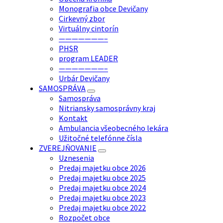
Monografia obce Devičany
Cirkevný zbor
Virtuálny cintorín
———————–
PHSR
program LEADER
———————–
Urbár Devičany
SAMOSPRÁVA
Samospráva
Nitriansky samosprávny kraj
Kontakt
Ambulancia všeobecného lekára
Užitočné telefónne čísla
ZVEREJŇOVANIE
Uznesenia
Predaj majetku obce 2026
Predaj majetku obce 2025
Predaj majetku obce 2024
Predaj majetku obce 2023
Predaj majetku obce 2022
Rozpočet obce