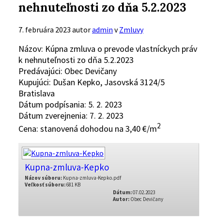
nehnuteľnosti zo dňa 5.2.2023
7. februára 2023
autor
admin
v
Zmluvy
Názov: Kúpna zmluva o prevode vlastníckych práv
k nehnuteľnosti zo dňa 5.2.2023
Predávajúci: Obec Devičany
Kupujúci: Dušan Kepko, Jasovská 3124/5
Bratislava
Dátum podpísania: 5. 2. 2023
Dátum zverejnenia: 7. 2. 2023
2
Cena: stanovená dohodou na 3,40 €/m
Kupna-zmluva-Kepko
Názov súboru:
Kupna-zmluva-Kepko.pdf
Veľkosť súboru:
681 KB
Dátum:
07.02.2023
Autor:
Obec Devičany