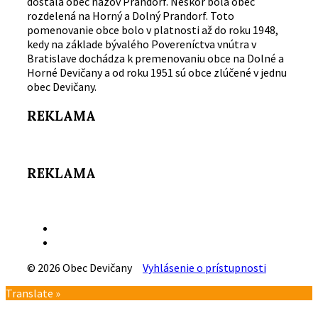
dostala obec názov Prandorf. Neskôr bola obec
rozdelená na Horný a Dolný Prandorf. Toto
pomenovanie obce bolo v platnosti až do roku 1948,
kedy na základe bývalého Povereníctva vnútra v
Bratislave dochádza k premenovaniu obce na Dolné a
Horné Devičany a od roku 1951 sú obce zlúčené v jednu
obec Devičany.
REKLAMA
REKLAMA
Email
Facebook
© 2026 Obec Devičany
Vyhlásenie o prístupnosti
Návrat
Translate »
na