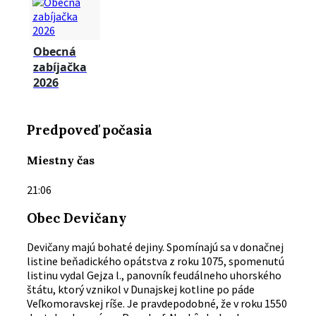
Obecná
zabíjačka
2026
Predpoveď počasia
Miestny čas
21:06
Obec Devičany
Devičany majú bohaté dejiny. Spomínajú sa v donačnej
listine beňadického opátstva z roku 1075, spomenutú
listinu vydal Gejza l., panovník feudálneho uhorského
štátu, ktorý vznikol v Dunajskej kotline po páde
Veľkomoravskej ríše. Je pravdepodobné, že v roku 1550