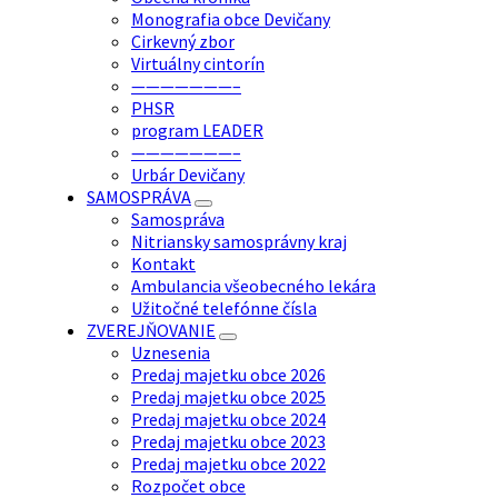
Monografia obce Devičany
Cirkevný zbor
Virtuálny cintorín
———————–
PHSR
program LEADER
———————–
Urbár Devičany
SAMOSPRÁVA
Samospráva
Nitriansky samosprávny kraj
Kontakt
Ambulancia všeobecného lekára
Užitočné telefónne čísla
ZVEREJŇOVANIE
Uznesenia
Predaj majetku obce 2026
Predaj majetku obce 2025
Predaj majetku obce 2024
Predaj majetku obce 2023
Predaj majetku obce 2022
Rozpočet obce