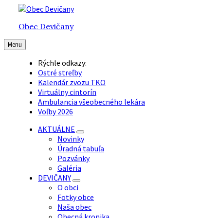
Preskočiť
Preskočiť
Preskočiť
na
na
na
Obec Devičany
obsah
hlavnú
pätičku
navigáciu
Menu
Rýchle odkazy:
Ostré streľby
Kalendár zvozu TKO
Virtuálny cintorín
Ambulancia všeobecného lekára
Voľby 2026
AKTUÁLNE
Novinky
Úradná tabuľa
Pozvánky
Galéria
DEVIČANY
O obci
Fotky obce
Naša obec
Obecná kronika