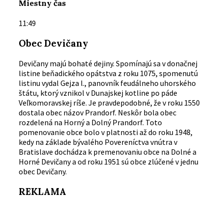
Miestny čas
11:49
Obec Devičany
Devičany majú bohaté dejiny. Spomínajú sa v donačnej
listine beňadického opátstva z roku 1075, spomenutú
listinu vydal Gejza l., panovník feudálneho uhorského
štátu, ktorý vznikol v Dunajskej kotline po páde
Veľkomoravskej ríše. Je pravdepodobné, že v roku 1550
dostala obec názov Prandorf. Neskôr bola obec
rozdelená na Horný a Dolný Prandorf. Toto
pomenovanie obce bolo v platnosti až do roku 1948,
kedy na základe bývalého Povereníctva vnútra v
Bratislave dochádza k premenovaniu obce na Dolné a
Horné Devičany a od roku 1951 sú obce zlúčené v jednu
obec Devičany.
REKLAMA