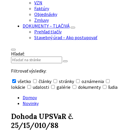
VZN
Faktúry
Objednávky
Zmluvy
DOKUMENTY – TLAČIVÁ
Prehľad tlačív
Stavebný úrad – Ako postupovať
Hľadať:
Filtrovať výsledky:
všetko
články
stránky
oznámenia
lokácie
udalosti
galérie
dokumenty
ľudia
Skryť
vyhľadávanie
Domov
Novinky
Dohoda UPSVaR č.
25/15/010/88