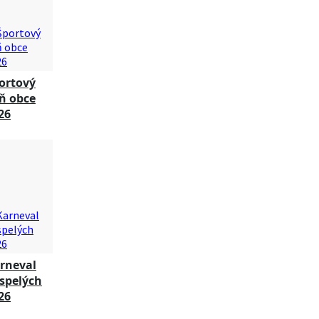
ortový
ň obce
26
rneval
spelých
26