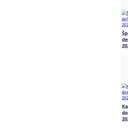
Šp
de
20
Ka
do
20