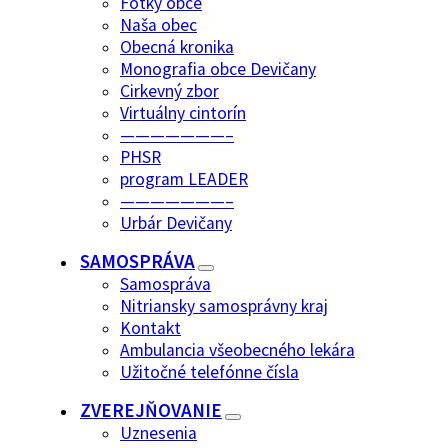
Fotky obce
Naša obec
Obecná kronika
Monografia obce Devičany
Cirkevný zbor
Virtuálny cintorín
———————–
PHSR
program LEADER
———————–
Urbár Devičany
SAMOSPRÁVA
Samospráva
Nitriansky samosprávny kraj
Kontakt
Ambulancia všeobecného lekára
Užitočné telefónne čísla
ZVEREJŇOVANIE
Uznesenia