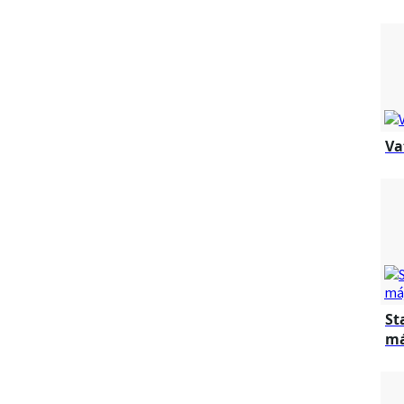
Va
St
má