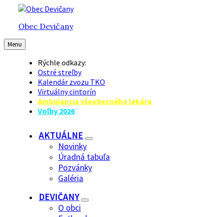
Preskočiť
Preskočiť
Preskočiť
na
na
na
Obec Devičany
obsah
hlavnú
pätičku
navigáciu
Menu
Rýchle odkazy:
Ostré streľby
Kalendár zvozu TKO
Virtuálny cintorín
Ambulancia všeobecného lekára
Voľby 2026
AKTUÁLNE
Novinky
Úradná tabuľa
Pozvánky
Galéria
DEVIČANY
O obci