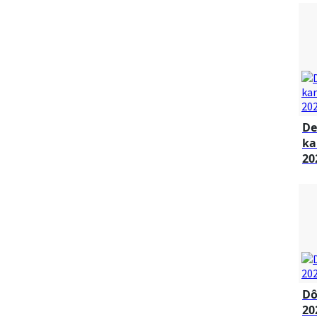
De
ka
20
Dô
20