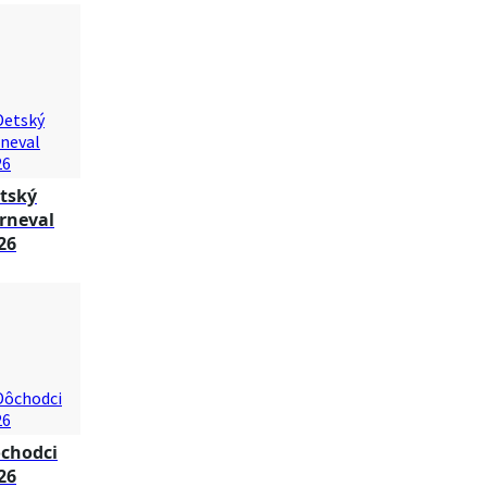
tský
rneval
26
chodci
26