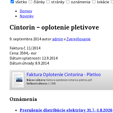
všetko
články
stránky
oznámenia
lokácie
Skryť
vyhľadávanie
Domov
Novinky
Cintorin – oplotenie pletivove
9. septembra 2014
autor
admin
v
Zverejňovanie
Faktura č. 11/2014
Cena: 3594,- eur
Dátum splatnosti: 12.9.2014
Dátum úhrady: 8.9.2014
Faktura Oplotenie Cintorina - Pletivo
Názov súboru:
faktura-oplotenie-cintorina-pletivo.pdf
Veľkosť súboru:
1.3 MB
Oznámenia
Prerušenie distribúcie elektriny 31.7.-1.8.2026