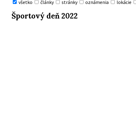
všetko
články
stránky
oznámenia
lokácie
Skryť
vyhľadávanie
Športový deň 2022