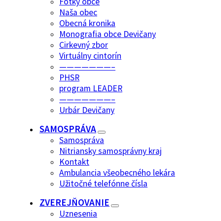
Fotky obce
Naša obec
Obecná kronika
Monografia obce Devičany
Cirkevný zbor
Virtuálny cintorín
———————–
PHSR
program LEADER
———————–
Urbár Devičany
SAMOSPRÁVA
Samospráva
Nitriansky samosprávny kraj
Kontakt
Ambulancia všeobecného lekára
Užitočné telefónne čísla
ZVEREJŇOVANIE
Uznesenia