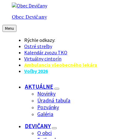
Preskočiť
Preskočiť
Preskočiť
na
na
na
Obec Devičany
obsah
hlavnú
pätičku
navigáciu
Menu
Rýchle odkazy:
Ostré streľby
Kalendár zvozu TKO
Virtuálny cintorín
Ambulancia všeobecného lekára
Voľby 2026
AKTUÁLNE
Novinky
Úradná tabuľa
Pozvánky
Galéria
DEVIČANY
O obci