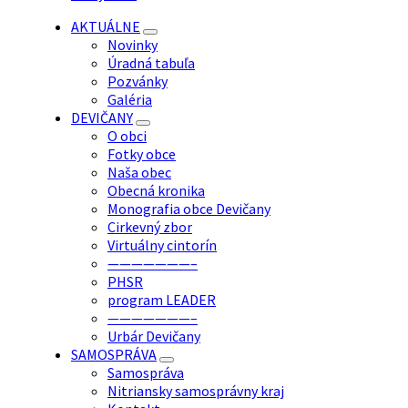
AKTUÁLNE
Novinky
Úradná tabuľa
Pozvánky
Galéria
DEVIČANY
O obci
Fotky obce
Naša obec
Obecná kronika
Monografia obce Devičany
Cirkevný zbor
Virtuálny cintorín
———————–
PHSR
program LEADER
———————–
Urbár Devičany
SAMOSPRÁVA
Samospráva
Nitriansky samosprávny kraj