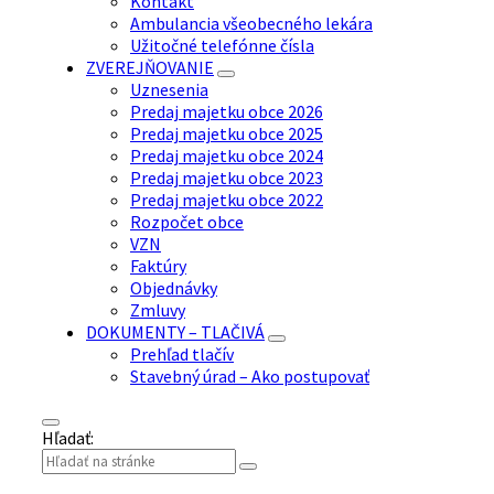
Kontakt
Ambulancia všeobecného lekára
Užitočné telefónne čísla
ZVEREJŇOVANIE
Uznesenia
Predaj majetku obce 2026
Predaj majetku obce 2025
Predaj majetku obce 2024
Predaj majetku obce 2023
Predaj majetku obce 2022
Rozpočet obce
VZN
Faktúry
Objednávky
Zmluvy
DOKUMENTY – TLAČIVÁ
Prehľad tlačív
Stavebný úrad – Ako postupovať
Hľadať: