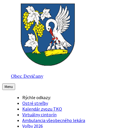
Preskočiť
Preskočiť
Preskočiť
na
na
na
obsah
hlavnú
pätičku
navigáciu
Obec Devičany
Menu
Rýchle odkazy:
Ostré streľby
Kalendár zvozu TKO
Virtuálny cintorín
Ambulancia všeobecného lekára
Voľby 2026