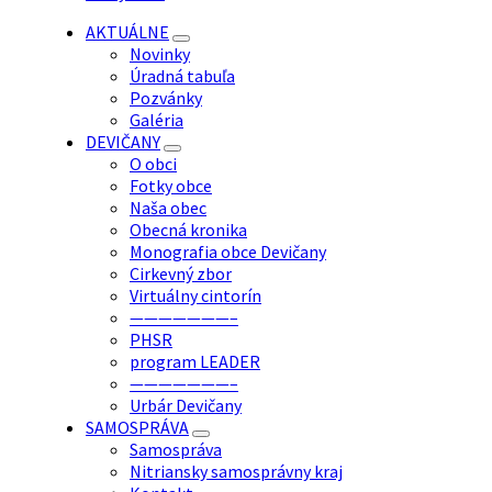
AKTUÁLNE
Novinky
Úradná tabuľa
Pozvánky
Galéria
DEVIČANY
O obci
Fotky obce
Naša obec
Obecná kronika
Monografia obce Devičany
Cirkevný zbor
Virtuálny cintorín
———————–
PHSR
program LEADER
———————–
Urbár Devičany
SAMOSPRÁVA
Samospráva
Nitriansky samosprávny kraj