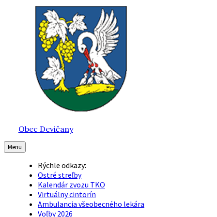
Preskočiť
Preskočiť
Preskočiť
na
na
na
obsah
hlavnú
pätičku
navigáciu
Obec Devičany
Menu
Rýchle odkazy:
Ostré streľby
Kalendár zvozu TKO
Virtuálny cintorín
Ambulancia všeobecného lekára
Voľby 2026