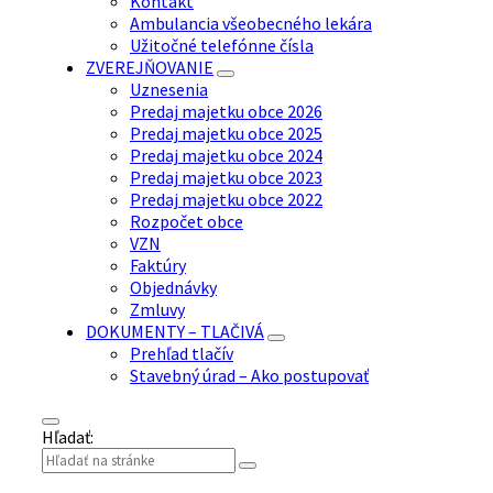
Kontakt
Ambulancia všeobecného lekára
Užitočné telefónne čísla
ZVEREJŇOVANIE
Uznesenia
Predaj majetku obce 2026
Predaj majetku obce 2025
Predaj majetku obce 2024
Predaj majetku obce 2023
Predaj majetku obce 2022
Rozpočet obce
VZN
Faktúry
Objednávky
Zmluvy
DOKUMENTY – TLAČIVÁ
Prehľad tlačív
Stavebný úrad – Ako postupovať
Hľadať: