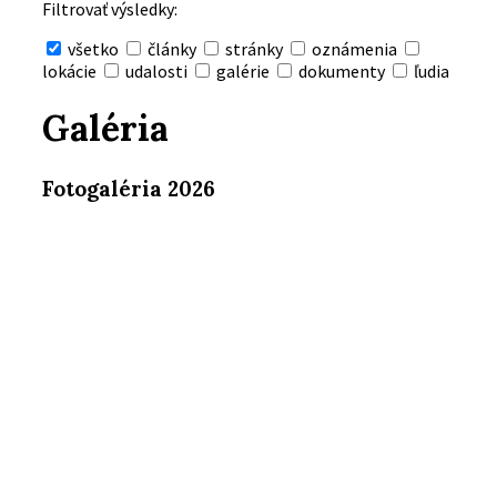
Filtrovať výsledky:
všetko
články
stránky
oznámenia
lokácie
udalosti
galérie
dokumenty
ľudia
Skryť
vyhľadávanie
Galéria
Fotogaléria 2026