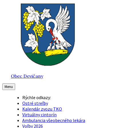
Preskočiť
Preskočiť
Preskočiť
na
na
na
obsah
hlavnú
pätičku
navigáciu
Obec Devičany
Menu
Rýchle odkazy:
Ostré streľby
Kalendár zvozu TKO
Virtuálny cintorín
Ambulancia všeobecného lekára
Voľby 2026