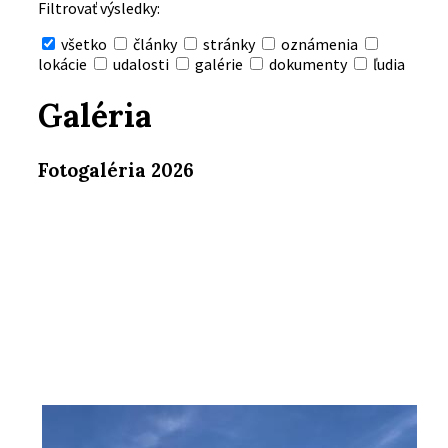
Filtrovať výsledky:
všetko
články
stránky
oznámenia
lokácie
udalosti
galérie
dokumenty
ľudia
Skryť
vyhľadávanie
Galéria
Fotogaléria 2026