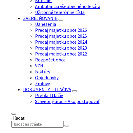
Kontakt
Ambulancia všeobecného lekára
Užitočné telefónne čísla
ZVEREJŇOVANIE
Uznesenia
Predaj majetku obce 2026
Predaj majetku obce 2025
Predaj majetku obce 2024
Predaj majetku obce 2023
Predaj majetku obce 2022
Rozpočet obce
VZN
Faktúry
Objednávky
Zmluvy
DOKUMENTY – TLAČIVÁ
Prehľad tlačív
Stavebný úrad – Ako postupovať
Hľadať: