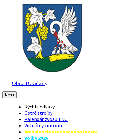
Preskočiť
Preskočiť
Preskočiť
na
na
na
obsah
hlavnú
pätičku
navigáciu
Obec Devičany
Menu
Rýchle odkazy:
Ostré streľby
Kalendár zvozu TKO
Virtuálny cintorín
Ambulancia všeobecného lekára
Voľby 2026