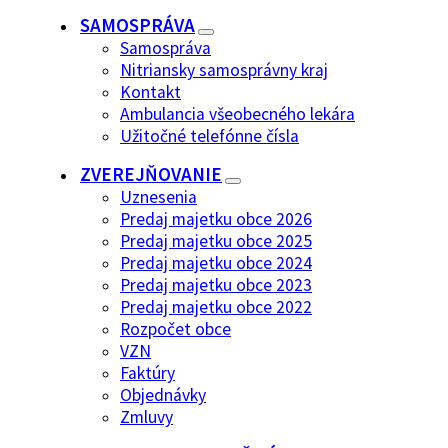
SAMOSPRÁVA
Samospráva
Nitriansky samosprávny kraj
Kontakt
Ambulancia všeobecného lekára
Užitočné telefónne čísla
ZVEREJŇOVANIE
Uznesenia
Predaj majetku obce 2026
Predaj majetku obce 2025
Predaj majetku obce 2024
Predaj majetku obce 2023
Predaj majetku obce 2022
Rozpočet obce
VZN
Faktúry
Objednávky
Zmluvy