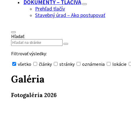
DOKUMENTY – TLAČIVÁ
Prehľad tlačív
Stavebný úrad – Ako postupovať
Hľadať:
Filtrovať výsledky:
všetko
články
stránky
oznámenia
lokácie
Skryť
vyhľadávanie
Galéria
Fotogaléria 2026