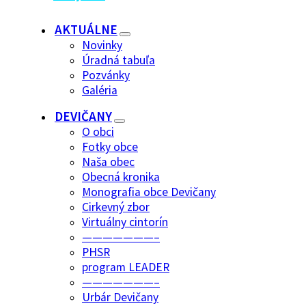
AKTUÁLNE
Novinky
Úradná tabuľa
Pozvánky
Galéria
DEVIČANY
O obci
Fotky obce
Naša obec
Obecná kronika
Monografia obce Devičany
Cirkevný zbor
Virtuálny cintorín
———————–
PHSR
program LEADER
———————–
Urbár Devičany