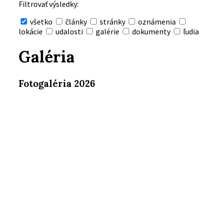
Filtrovať výsledky:
všetko
články
stránky
oznámenia
lokácie
udalosti
galérie
dokumenty
ľudia
Skryť
vyhľadávanie
Galéria
Fotogaléria 2026