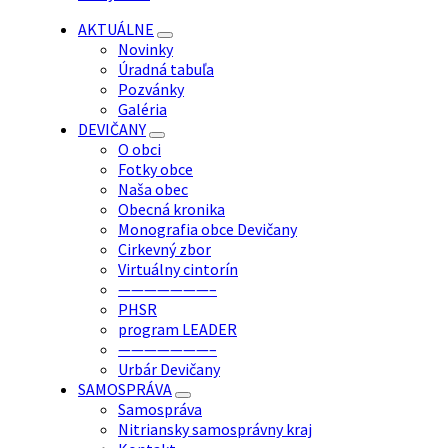
AKTUÁLNE
Novinky
Úradná tabuľa
Pozvánky
Galéria
DEVIČANY
O obci
Fotky obce
Naša obec
Obecná kronika
Monografia obce Devičany
Cirkevný zbor
Virtuálny cintorín
———————–
PHSR
program LEADER
———————–
Urbár Devičany
SAMOSPRÁVA
Samospráva
Nitriansky samosprávny kraj