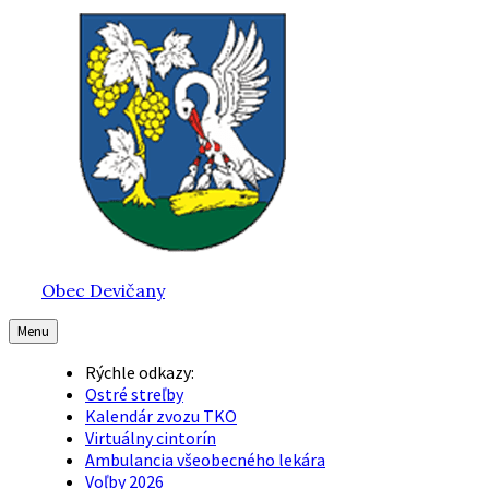
Preskočiť
Preskočiť
Preskočiť
na
na
na
obsah
hlavnú
pätičku
navigáciu
Obec Devičany
Menu
Rýchle odkazy:
Ostré streľby
Kalendár zvozu TKO
Virtuálny cintorín
Ambulancia všeobecného lekára
Voľby 2026