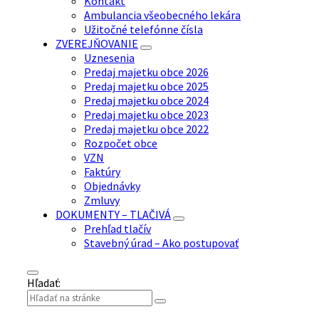
Kontakt
Ambulancia všeobecného lekára
Užitočné telefónne čísla
ZVEREJŇOVANIE
Uznesenia
Predaj majetku obce 2026
Predaj majetku obce 2025
Predaj majetku obce 2024
Predaj majetku obce 2023
Predaj majetku obce 2022
Rozpočet obce
VZN
Faktúry
Objednávky
Zmluvy
DOKUMENTY – TLAČIVÁ
Prehľad tlačív
Stavebný úrad – Ako postupovať
Hľadať: