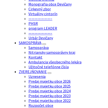
Monografia obce Devičany
Cirkevný zbor
Virtuálny cintorín
———————–
PHSR
program LEADER
———————–
Urbár Devičany
SAMOSPRÁVA
Samospráva
Nitriansky samosprávny kraj
Kontakt
Ambulancia všeobecného lekára
Užitočné telefónne čísla
ZVEREJŇOVANIE
Uznesenia
Predaj majetku obce 2026
Predaj majetku obce 2025
Predaj majetku obce 2024
Predaj majetku obce 2023
Predaj majetku obce 2022
Rozpočet obce