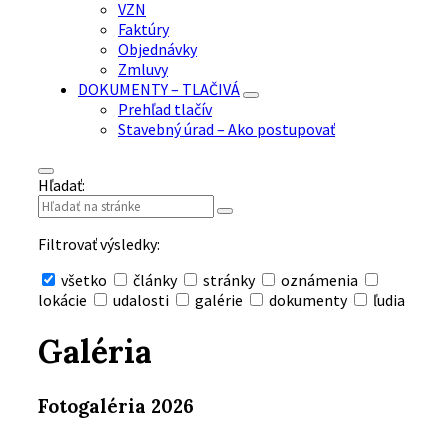
VZN
Faktúry
Objednávky
Zmluvy
DOKUMENTY – TLAČIVÁ
Prehľad tlačív
Stavebný úrad – Ako postupovať
Hľadať:
Filtrovať výsledky:
všetko
články
stránky
oznámenia
lokácie
udalosti
galérie
dokumenty
ľudia
Skryť
vyhľadávanie
Galéria
Fotogaléria 2026