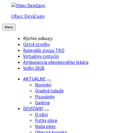
Preskočiť
Preskočiť
Preskočiť
na
na
na
Obec Devičany
obsah
hlavnú
pätičku
navigáciu
Menu
Rýchle odkazy:
Ostré streľby
Kalendár zvozu TKO
Virtuálny cintorín
Ambulancia všeobecného lekára
Voľby 2026
AKTUÁLNE
Novinky
Úradná tabuľa
Pozvánky
Galéria
DEVIČANY
O obci
Fotky obce
Naša obec
Obecná kronika