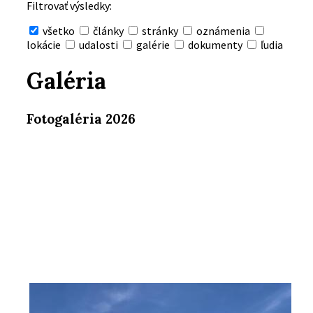
Filtrovať výsledky:
všetko
články
stránky
oznámenia
lokácie
udalosti
galérie
dokumenty
ľudia
Skryť
vyhľadávanie
Galéria
Fotogaléria 2026