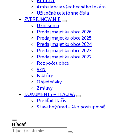
Kontakt
Ambulancia všeobecného lekára
Užitočné telefónne čísla
ZVEREJŇOVANIE
Uznesenia
Predaj majetku obce 2026
Predaj majetku obce 2025
Predaj majetku obce 2024
Predaj majetku obce 2023
Predaj majetku obce 2022
Rozpočet obce
VZN
Faktúry
Objednávky
Zmluvy
DOKUMENTY – TLAČIVÁ
Prehľad tlačív
Stavebný úrad – Ako postupovať
Hľadať: