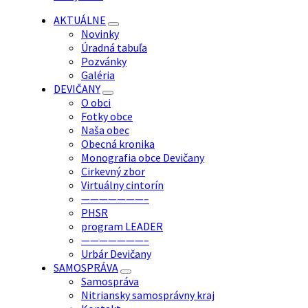
AKTUÁLNE
Novinky
Úradná tabuľa
Pozvánky
Galéria
DEVIČANY
O obci
Fotky obce
Naša obec
Obecná kronika
Monografia obce Devičany
Cirkevný zbor
Virtuálny cintorín
———————–
PHSR
program LEADER
———————–
Urbár Devičany
SAMOSPRÁVA
Samospráva
Nitriansky samosprávny kraj