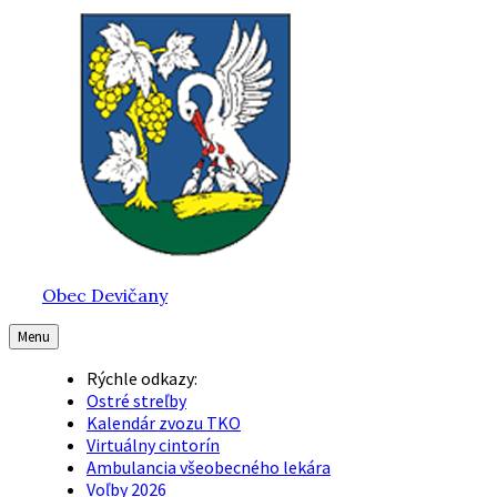
Preskočiť
Preskočiť
Preskočiť
na
na
na
obsah
hlavnú
pätičku
navigáciu
Obec Devičany
Menu
Rýchle odkazy:
Ostré streľby
Kalendár zvozu TKO
Virtuálny cintorín
Ambulancia všeobecného lekára
Voľby 2026