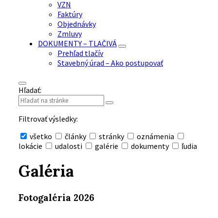
VZN
Faktúry
Objednávky
Zmluvy
DOKUMENTY – TLAČIVÁ
Prehľad tlačív
Stavebný úrad – Ako postupovať
Hľadať:
Filtrovať výsledky:
všetko
články
stránky
oznámenia
lokácie
udalosti
galérie
dokumenty
ľudia
Skryť
vyhľadávanie
Galéria
Fotogaléria 2026