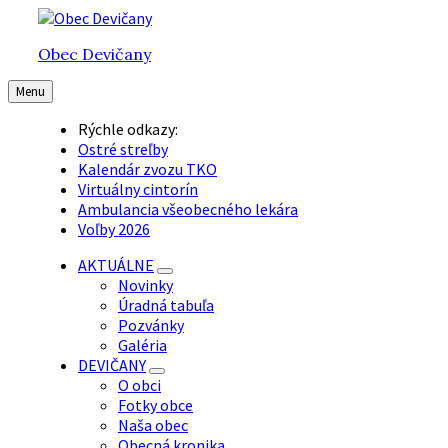
Preskočiť
Preskočiť
Preskočiť
na
na
na
Obec Devičany
obsah
hlavnú
pätičku
navigáciu
Menu
Rýchle odkazy:
Ostré streľby
Kalendár zvozu TKO
Virtuálny cintorín
Ambulancia všeobecného lekára
Voľby 2026
AKTUÁLNE
Novinky
Úradná tabuľa
Pozvánky
Galéria
DEVIČANY
O obci
Fotky obce
Naša obec
Obecná kronika