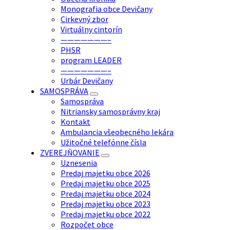
Monografia obce Devičany
Cirkevný zbor
Virtuálny cintorín
———————–
PHSR
program LEADER
———————–
Urbár Devičany
SAMOSPRÁVA
Samospráva
Nitriansky samosprávny kraj
Kontakt
Ambulancia všeobecného lekára
Užitočné telefónne čísla
ZVEREJŇOVANIE
Uznesenia
Predaj majetku obce 2026
Predaj majetku obce 2025
Predaj majetku obce 2024
Predaj majetku obce 2023
Predaj majetku obce 2022
Rozpočet obce