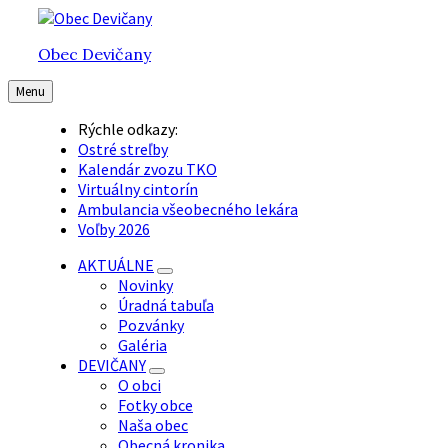
Preskočiť
Preskočiť
Preskočiť
na
na
na
Obec Devičany
obsah
hlavnú
pätičku
navigáciu
Menu
Rýchle odkazy:
Ostré streľby
Kalendár zvozu TKO
Virtuálny cintorín
Ambulancia všeobecného lekára
Voľby 2026
AKTUÁLNE
Novinky
Úradná tabuľa
Pozvánky
Galéria
DEVIČANY
O obci
Fotky obce
Naša obec
Obecná kronika