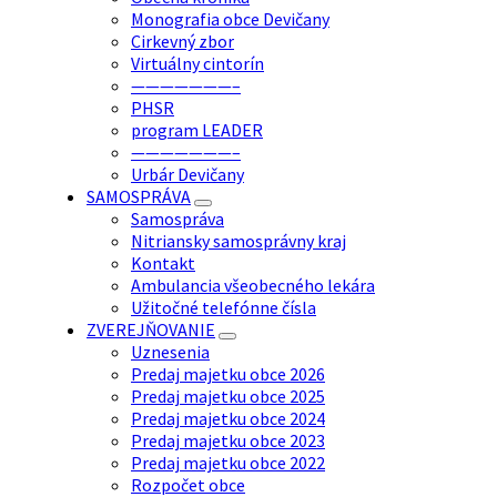
Monografia obce Devičany
Cirkevný zbor
Virtuálny cintorín
———————–
PHSR
program LEADER
———————–
Urbár Devičany
SAMOSPRÁVA
Samospráva
Nitriansky samosprávny kraj
Kontakt
Ambulancia všeobecného lekára
Užitočné telefónne čísla
ZVEREJŇOVANIE
Uznesenia
Predaj majetku obce 2026
Predaj majetku obce 2025
Predaj majetku obce 2024
Predaj majetku obce 2023
Predaj majetku obce 2022
Rozpočet obce