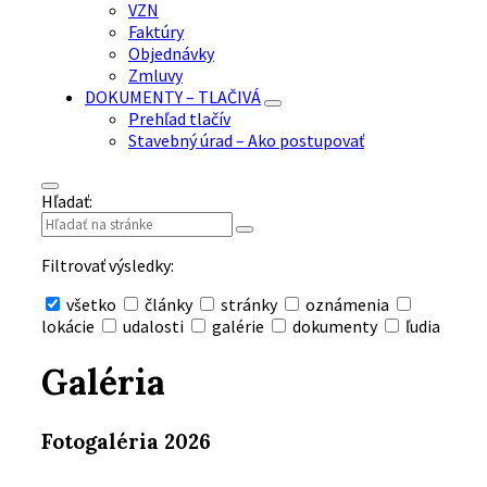
VZN
Faktúry
Objednávky
Zmluvy
DOKUMENTY – TLAČIVÁ
Prehľad tlačív
Stavebný úrad – Ako postupovať
Hľadať:
Filtrovať výsledky:
všetko
články
stránky
oznámenia
lokácie
udalosti
galérie
dokumenty
ľudia
Skryť
vyhľadávanie
Galéria
Fotogaléria 2026