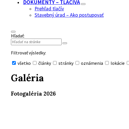
DOKUMENTY – TLAČIVÁ
Prehľad tlačív
Stavebný úrad – Ako postupovať
Hľadať:
Filtrovať výsledky:
všetko
články
stránky
oznámenia
lokácie
Skryť
vyhľadávanie
Galéria
Fotogaléria 2026