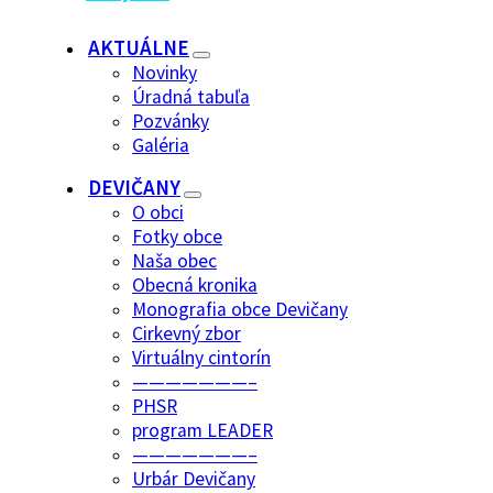
AKTUÁLNE
Novinky
Úradná tabuľa
Pozvánky
Galéria
DEVIČANY
O obci
Fotky obce
Naša obec
Obecná kronika
Monografia obce Devičany
Cirkevný zbor
Virtuálny cintorín
———————–
PHSR
program LEADER
———————–
Urbár Devičany