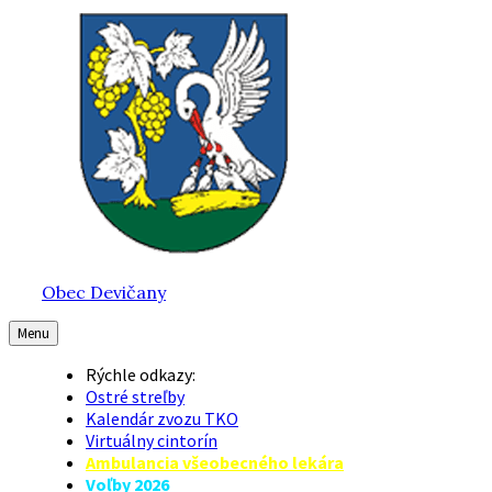
Preskočiť
Preskočiť
Preskočiť
na
na
na
obsah
hlavnú
pätičku
navigáciu
Obec Devičany
Menu
Rýchle odkazy:
Ostré streľby
Kalendár zvozu TKO
Virtuálny cintorín
Ambulancia všeobecného lekára
Voľby 2026