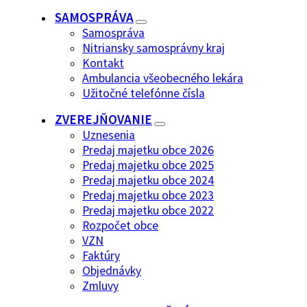
SAMOSPRÁVA
Samospráva
Nitriansky samosprávny kraj
Kontakt
Ambulancia všeobecného lekára
Užitočné telefónne čísla
ZVEREJŇOVANIE
Uznesenia
Predaj majetku obce 2026
Predaj majetku obce 2025
Predaj majetku obce 2024
Predaj majetku obce 2023
Predaj majetku obce 2022
Rozpočet obce
VZN
Faktúry
Objednávky
Zmluvy