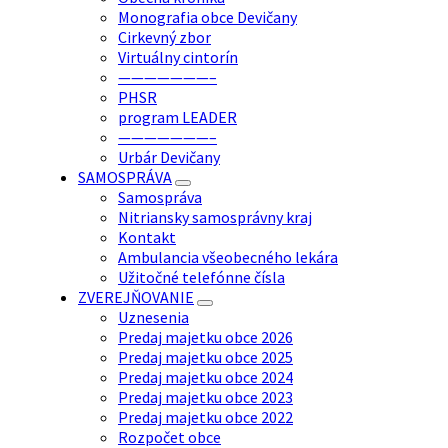
Monografia obce Devičany
Cirkevný zbor
Virtuálny cintorín
———————–
PHSR
program LEADER
———————–
Urbár Devičany
SAMOSPRÁVA
Samospráva
Nitriansky samosprávny kraj
Kontakt
Ambulancia všeobecného lekára
Užitočné telefónne čísla
ZVEREJŇOVANIE
Uznesenia
Predaj majetku obce 2026
Predaj majetku obce 2025
Predaj majetku obce 2024
Predaj majetku obce 2023
Predaj majetku obce 2022
Rozpočet obce