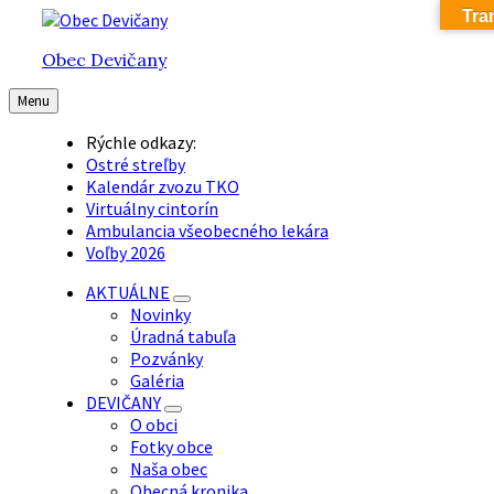
Tra
Preskočiť
Preskočiť
Preskočiť
na
na
na
Obec Devičany
obsah
hlavnú
pätičku
navigáciu
Menu
Rýchle odkazy:
Ostré streľby
Kalendár zvozu TKO
Virtuálny cintorín
Ambulancia všeobecného lekára
Voľby 2026
AKTUÁLNE
Novinky
Úradná tabuľa
Pozvánky
Galéria
DEVIČANY
O obci
Fotky obce
Naša obec
Obecná kronika