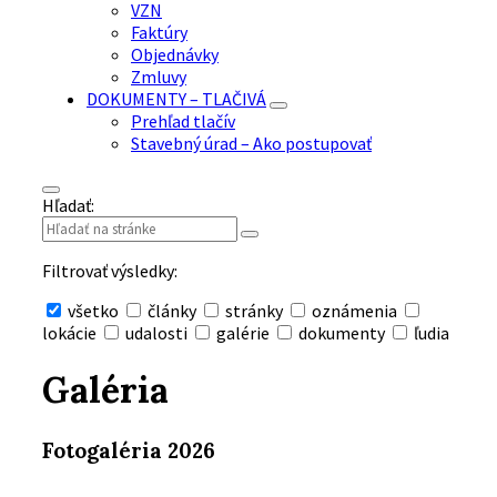
VZN
Faktúry
Objednávky
Zmluvy
DOKUMENTY – TLAČIVÁ
Prehľad tlačív
Stavebný úrad – Ako postupovať
Hľadať:
Filtrovať výsledky:
všetko
články
stránky
oznámenia
lokácie
udalosti
galérie
dokumenty
ľudia
Skryť
vyhľadávanie
Galéria
Fotogaléria 2026