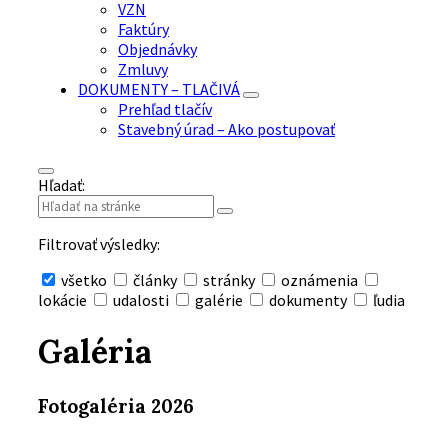
VZN
Faktúry
Objednávky
Zmluvy
DOKUMENTY – TLAČIVÁ
Prehľad tlačív
Stavebný úrad – Ako postupovať
Hľadať:
Filtrovať výsledky:
všetko
články
stránky
oznámenia
lokácie
udalosti
galérie
dokumenty
ľudia
Skryť
vyhľadávanie
Galéria
Fotogaléria 2026