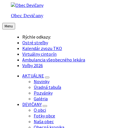
Preskočiť
Preskočiť
Preskočiť
na
na
na
Obec Devičany
obsah
hlavnú
pätičku
navigáciu
Menu
Rýchle odkazy:
Ostré streľby
Kalendár zvozu TKO
Virtuálny cintorín
Ambulancia všeobecného lekára
Voľby 2026
AKTUÁLNE
Novinky
Úradná tabuľa
Pozvánky
Galéria
DEVIČANY
O obci
Fotky obce
Naša obec
Obecná kronika