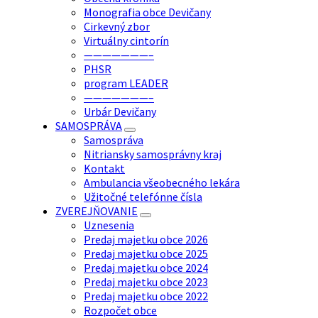
Monografia obce Devičany
Cirkevný zbor
Virtuálny cintorín
———————–
PHSR
program LEADER
———————–
Urbár Devičany
SAMOSPRÁVA
Samospráva
Nitriansky samosprávny kraj
Kontakt
Ambulancia všeobecného lekára
Užitočné telefónne čísla
ZVEREJŇOVANIE
Uznesenia
Predaj majetku obce 2026
Predaj majetku obce 2025
Predaj majetku obce 2024
Predaj majetku obce 2023
Predaj majetku obce 2022
Rozpočet obce