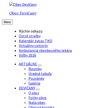
Preskočiť
Preskočiť
Preskočiť
na
na
na
Obec Devičany
obsah
hlavnú
pätičku
navigáciu
Menu
Rýchle odkazy:
Ostré streľby
Kalendár zvozu TKO
Virtuálny cintorín
Ambulancia všeobecného lekára
Voľby 2026
AKTUÁLNE
Novinky
Úradná tabuľa
Pozvánky
Galéria
DEVIČANY
O obci
Fotky obce
Naša obec
Obecná kronika