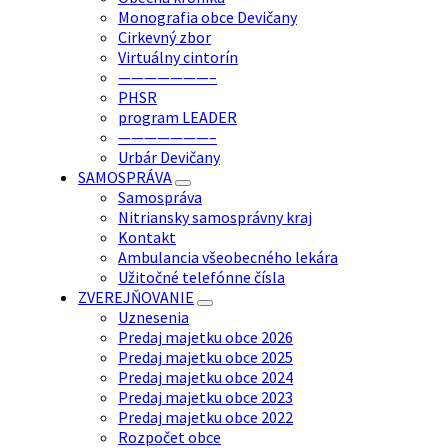
Monografia obce Devičany
Cirkevný zbor
Virtuálny cintorín
———————–
PHSR
program LEADER
———————–
Urbár Devičany
SAMOSPRÁVA
Samospráva
Nitriansky samosprávny kraj
Kontakt
Ambulancia všeobecného lekára
Užitočné telefónne čísla
ZVEREJŇOVANIE
Uznesenia
Predaj majetku obce 2026
Predaj majetku obce 2025
Predaj majetku obce 2024
Predaj majetku obce 2023
Predaj majetku obce 2022
Rozpočet obce