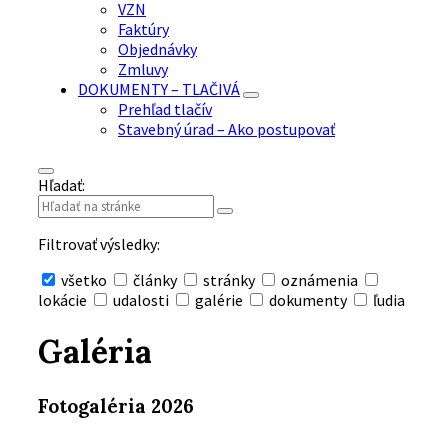
VZN
Faktúry
Objednávky
Zmluvy
DOKUMENTY – TLAČIVÁ
Prehľad tlačív
Stavebný úrad – Ako postupovať
Hľadať:
Filtrovať výsledky:
všetko
články
stránky
oznámenia
lokácie
udalosti
galérie
dokumenty
ľudia
Skryť
vyhľadávanie
Galéria
Fotogaléria 2026